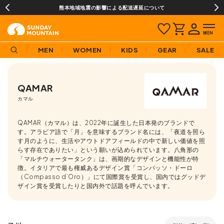
熊本地域地震の影響による配送遅延について
MEN
WOMEN
KIDS
GEAR
SALE
QAMAR
カマル
QAMAR（カマル）は、2022年に誕生した日本発のブランドで
す。アラビア語で「月」を意味するブランド名には、「夜道を照ら
す月のように、生活やアウトドアフィールドの中で新しい価値を照
らす存在でありたい」という願いが込められています。八角形の
「マルチウォータータンク」は、画期的なデザインと機能性が特
徴。イタリアで最も権威あるデザイン賞「コンパッソ・ドーロ
（Compasso d’Oro）」にて国際賞を受賞し、国内ではグッドデ
ザイン賞を受賞したりと国内外で話題を呼んでいます。