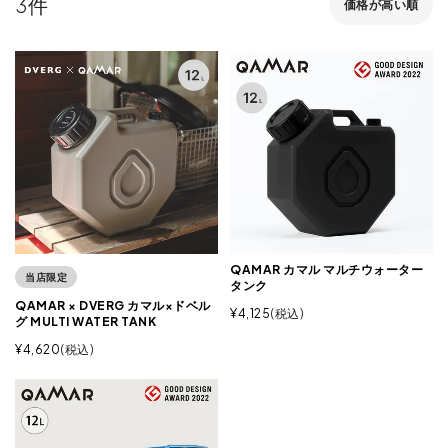
3
価格が高い順
QAMAR カマル マルチウォーター
当店限定
タンク
QAMAR × DVERG カマル×ドベル
¥
4,125
税込
グ MULTI WATER TANK
¥
4,620
税込