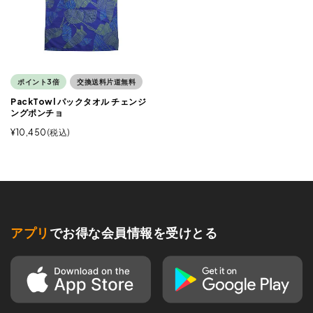
ポイント3倍
交換送料片道無料
PackTowl パックタオル チェンジ
ングポンチョ
¥
10,450
税込
アプリ
でお得な会員情報を受けとる