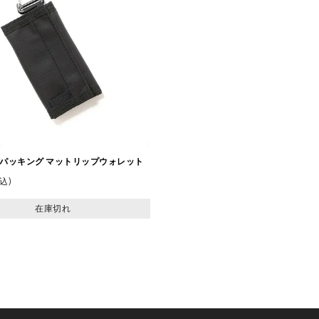
NG パッキング マットリップウォレット
込
在庫切れ