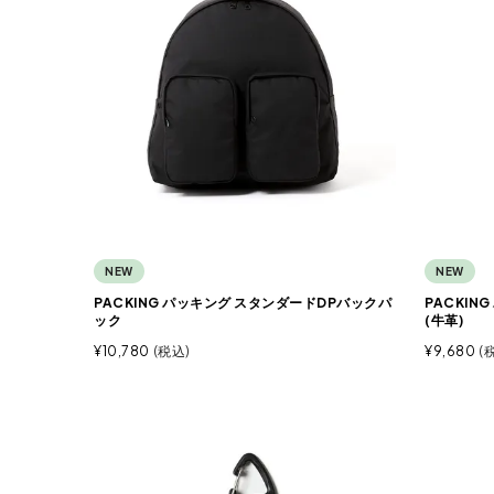
NEW
NEW
PACKING パッキング スタンダードDPバックパ
PACKIN
ック
(牛革)
¥
10,780
税込
¥
9,680