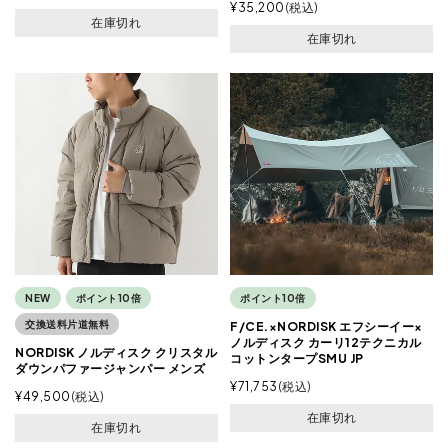
¥
35,200
税込
在庫切れ
在庫切れ
NEW
ポイント10倍
ポイント10倍
交換送料片道無料
F/CE.×NORDISK エフシーイー×
ノルディスク カーリ12テクニカル
NORDISK ノルディスク クリスタル
コットンタープSMU JP
ダウンパファージャンパー メンズ
¥
71,753
税込
¥
49,500
税込
在庫切れ
在庫切れ