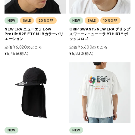
NEW
SALE
20%OFF
NEW
SALE
10%OFF
NEW ERA ニューエラ Low
GRIP SWANY×NEW ERA グリップ
Profile 59FIFTY MLBカラーバリ
スワニー×ニューエラ 9THIRTY ボ
エーション
ックスロゴ
定価
¥
6,820
のところ
定価
¥
6,600
のところ
¥
5,456
税込
¥
5,830
税込
NEW
NEW