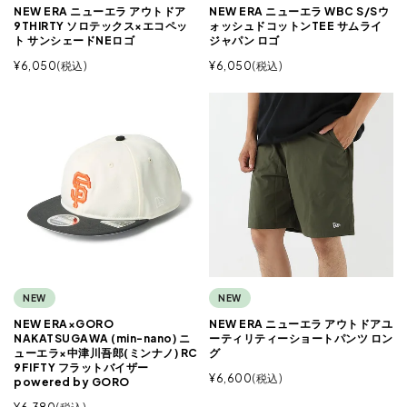
NEW ERA ニューエラ アウトドア
NEW ERA ニューエラ WBC S/Sウ
9THIRTY ソロテックス×エコペッ
ォッシュドコットンTEE サムライ
ト サンシェードNEロゴ
ジャパン ロゴ
¥
6,050
税込
¥
6,050
税込
NEW
NEW
NEW ERA×GORO
NEW ERA ニューエラ アウトドアユ
NAKATSUGAWA (min-nano) ニ
ーティリティーショートパンツ ロン
ューエラ×中津川吾郎(ミンナノ) RC
グ
9FIFTY フラットバイザー
¥
6,600
税込
powered by GORO