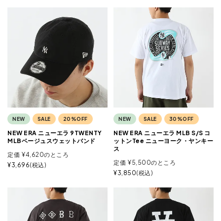
NEW
SALE
20%OFF
NEW
SALE
30%OFF
NEW ERA ニューエラ 9TWENTY
NEW ERA ニューエラ MLB S/S コ
MLBベージュスウェットバンド
ットンTee ニューヨーク・ヤンキー
ス
定価
¥
4,620
のところ
定価
¥
5,500
のところ
¥
3,696
税込
¥
3,850
税込