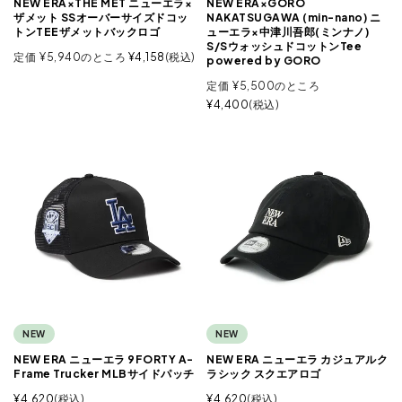
NEW ERA×THE MET ニューエラ×
NEW ERA×GORO
ザメット SSオーバーサイズドコッ
NAKATSUGAWA (min-nano) ニ
トンTEEザメットバックロゴ
ューエラ×中津川吾郎(ミンナノ)
S/SウォッシュドコットンTee
定価
¥
5,940
のところ
¥
4,158
税込
powered by GORO
定価
¥
5,500
のところ
¥
4,400
税込
NEW
NEW
NEW ERA ニューエラ 9FORTY A-
NEW ERA ニューエラ カジュアルク
Frame Trucker MLBサイドパッチ
ラシック スクエアロゴ
¥
4,620
税込
¥
4,620
税込