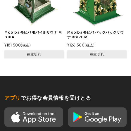
Mobiba モビバ モバイルサウナ Ｍ
Mobiba モビバ バックパックサウ
B10A
ナ RB170Ｍ
¥
181,500
税込
¥
126,500
税込
在庫切れ
在庫切れ
アプリ
でお得な会員情報を受けとる