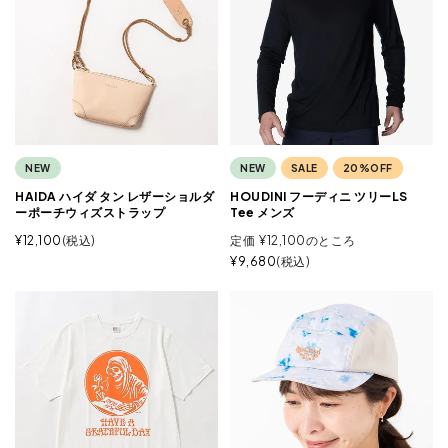
NEW
NEW
SALE
20%OFF
HAIDA ハイダ タン レザーショルダ
HOUDINI フーディニ ツリーLS
ーポーチウィズストラップ
Tee メンズ
¥
12,100
税込
定価
¥
12,100
のところ
¥
9,680
税込