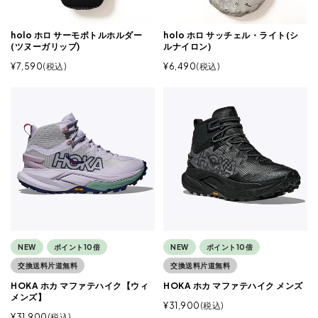
holo ホロ サーモボトルホルダー
holo ホロ サッチェル・ライト(シ
(ツヌーガリップ)
ルナイロン)
¥
7,590
税込
¥
6,490
税込
NEW
ポイント10倍
NEW
ポイント10倍
交換送料片道無料
交換送料片道無料
HOKA ホカ マファテハイク【ウィ
HOKA ホカ マファテハイク メンズ
メンズ】
¥
31,900
税込
¥
31,900
税込