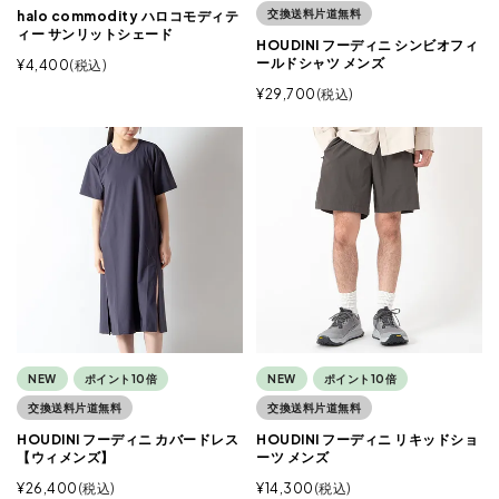
交換送料片道無料
halo commodity ハロコモディテ
ィー サンリットシェード
HOUDINI フーディニ シンビオフィ
ールドシャツ メンズ
¥
4,400
税込
¥
29,700
税込
NEW
ポイント10倍
NEW
ポイント10倍
交換送料片道無料
交換送料片道無料
HOUDINI フーディニ カバードレス
HOUDINI フーディニ リキッドショ
【ウィメンズ】
ーツ メンズ
¥
26,400
税込
¥
14,300
税込