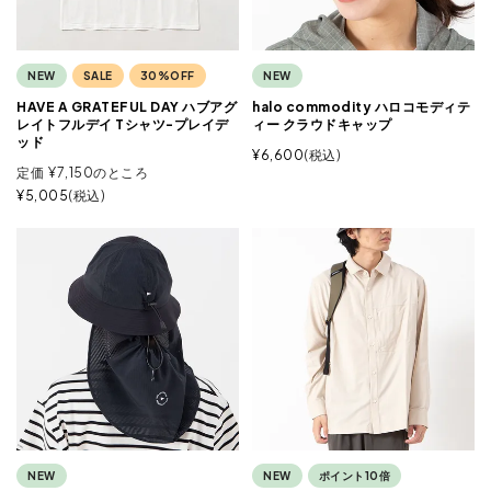
NEW
SALE
30%OFF
NEW
HAVE A GRATEFUL DAY ハブアグ
halo commodity ハロコモディテ
レイトフルデイ Tシャツ-プレイデ
ィー クラウドキャップ
ッド
¥
6,600
税込
定価
¥
7,150
のところ
¥
5,005
税込
NEW
NEW
ポイント10倍