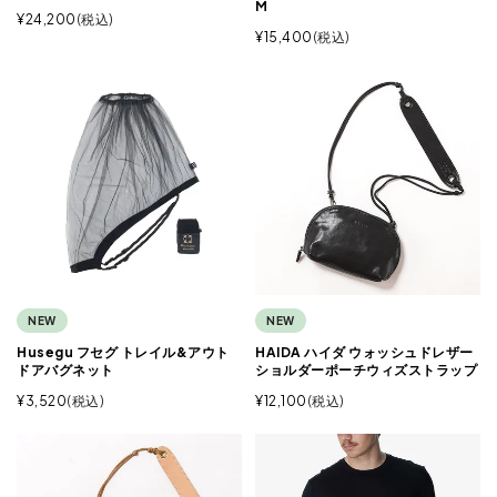
M
¥
24,200
税込
¥
15,400
税込
NEW
NEW
Husegu フセグ トレイル&アウト
HAIDA ハイダ ウォッシュドレザー
ドアバグネット
ショルダーポーチウィズストラップ
¥
3,520
税込
¥
12,100
税込