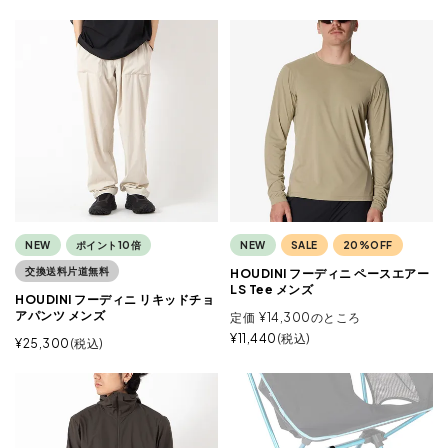
NEW
ポイント10倍
NEW
SALE
20%OFF
交換送料片道無料
HOUDINI フーディニ ペースエアー
LS Tee メンズ
HOUDINI フーディニ リキッドチョ
アパンツ メンズ
定価
¥
14,300
のところ
¥
11,440
税込
¥
25,300
税込