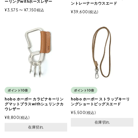
ーリングwithホースレザー
ントレーナーカウスエード
¥
3,575
〜
¥
7,150
税込
¥
39,600
税込
ポイント10倍
ポイント10倍
hobo ホーボー カラビナキーリン
hobo ホーボー ストラップキーリ
グマットブラスwithシュリンクカ
ングショートピッグスエード
ウレザー
¥
5,500
税込
¥
8,800
税込
在庫切れ
在庫切れ