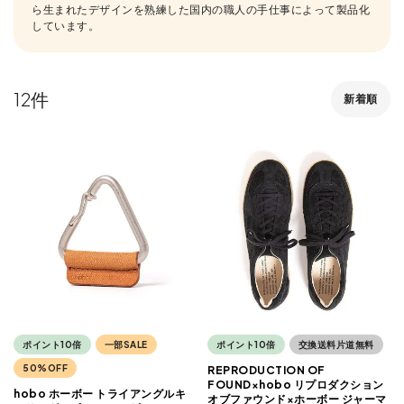
ら生まれたデザインを熟練した国内の職人の手仕事によって製品化
しています。
12
新着順
ポイント10倍
一部SALE
ポイント10倍
交換送料片道無料
50%OFF
REPRODUCTION OF
FOUND×hobo リプロダクション
hobo ホーボー トライアングルキ
オブファウンド×ホーボー ジャーマ