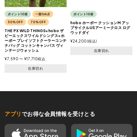
ポイント10倍
一部SALE
ポイント10倍
30%OFF
70%OFF
hobo ホーボー クッションM アッ
プサイクルUSアーミークロス ログ
THE PX WILD THINGS×hobo ザ
ウッドダイ
ピーエックスワイルドシングス×ホ
ーボー プレイソフトクーラーコンテ
¥
24,200
税込
ナバッグ コットンキャンバス ヴィ
ンテージウォッシュ
在庫切れ
¥
7,590
〜
¥
17,710
税込
在庫切れ
アプリ
でお得な会員情報を受けとる