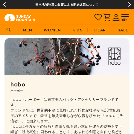
熊本地域地震の影響による配送遅延について
MEN
WOMEN
KIDS
GEAR
SALE
hobo
ホーボー
hobo（ホーボー）は東京発のバッグ・アクセサリーブランドで
す。
ブランド名は、世界的不況に見舞われた19世紀後半から20世紀前
半のアメリカで、鉄道を無賃乗車しながら職を求めた 「hobo（放
浪者）」に由来します。
hoboは権力からの解放と自由な魂を追い求めた彼らの姿勢を受け
継ぎ、既成概念に囚われることなく、あふれる創意と自由な発想か