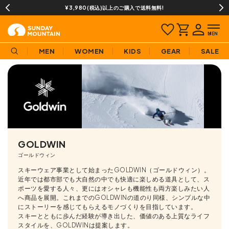
13時までのご注文で即日発送(営業日に限ります)
MEN
WOMEN
KIDS
GEAR
SALE
GOLDWIN
ゴールドウィン
スキーウェア事業として始まったGOLDWIN（ゴールドウィン）。
近年では都市部でも大自然の中でも快適に楽しめる道具として、ス
ポーツを愛する人々、更にはオシャレも機能性も両方楽しみたい人
へ商品を展開。これまでのGOLDWINの道のり同様、シンプルな中
にストーリーを感じてもらえるモノづくりを目指しています。
スキーとともに歩んだ経験が導き出した、価値のある上質なライフ
スタイルを、GOLDWINは提案します。