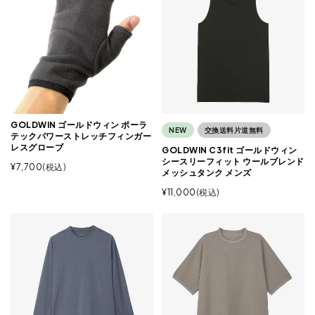
GOLDWIN ゴールドウィン ポーラ
NEW
交換送料片道無料
テックパワーストレッチフィンガー
レスグローブ
GOLDWIN C3fit ゴールドウィン
シースリーフィット ウールブレンド
¥
7,700
税込
メッシュタンク メンズ
¥
11,000
税込