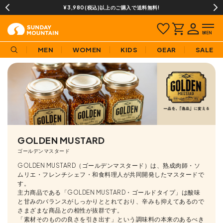
¥3,980(税込)以上のご購入で送料無料!
MEN
WOMEN
KIDS
GEAR
SALE
GOLDEN MUSTARD
ゴールデンマスタード
GOLDEN MUSTARD（ゴールデンマスタード）は、熟成肉師・ソ
ムリエ・フレンチシェフ・和食料理人が共同開発したマスタードで
す。
主力商品である「GOLDEN MUSTARD・ゴールドタイプ」は酸味
と甘みのバランスがしっかりととれており、辛みも抑えてあるので
さまざまな商品との相性が抜群です。
「素材そのものの良さを引き出す」という調味料の本来のあるべき