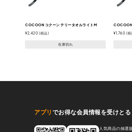
COCOON コクーン テリータオルライトM
COCOO
¥
2,420
税込
¥
1,760
税
在庫切れ
アプリ
でお得な会員情報を受けとる
人気商品の抽選