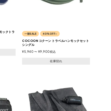
ンモックトラ
一部SALE
40%OFF~
COCOON コクーン トラベルハンモックセット
シングル
¥
5,940
〜
¥
9,900
税込
在庫切れ