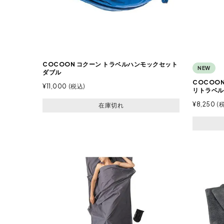
COCOON コクーン トラベルハンモックセット
NEW
ダブル
COCOO
¥
11,000
税込
リトラベル
¥
8,250
在庫切れ