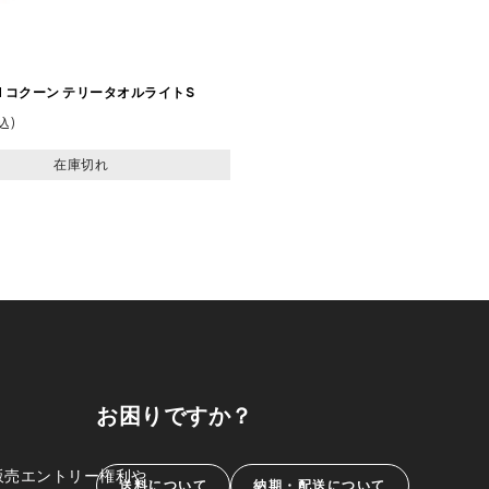
N コクーン テリータオルライトS
込
在庫切れ
お困りですか？
販売エントリー権利や、
送料について
納期・配送について