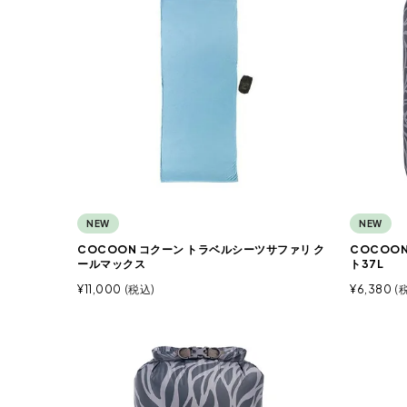
NEW
NEW
COCOON コクーン トラベルシーツサファリ ク
COCOO
ールマックス
ト37L
¥
11,000
税込
¥
6,380