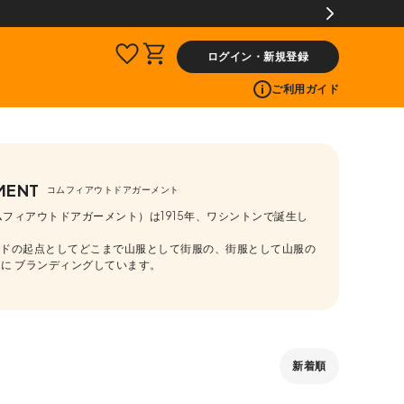
ログイン・新規登録
ご利用ガイド
MENT
コムフィアウトドアガーメント
T（コムフィアウトドアガーメント）は1915年、ワシントンで誕生し
ブランドの起点としてどこまで山服として街服の、街服として山服の
に ブランディングしています。
新着順