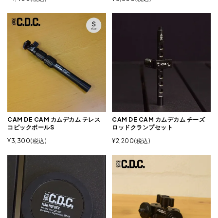
CAM DE CAM カムデカム テレス
CAM DE CAM カムデカム チーズ
コピックポールS
ロッドクランプセット
¥
3,300
税込
¥
2,200
税込