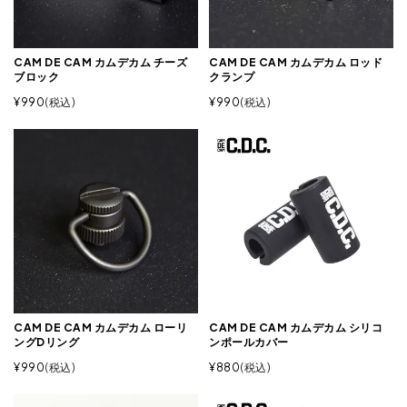
CAM DE CAM カムデカム チーズ
CAM DE CAM カムデカム ロッド
ブロック
クランプ
¥
990
税込
¥
990
税込
CAM DE CAM カムデカム ローリ
CAM DE CAM カムデカム シリコ
ングDリング
ンポールカバー
¥
990
税込
¥
880
税込