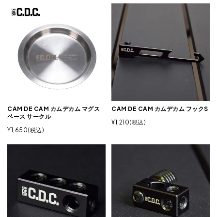
CAM DE CAM カムデカム マグス
CAM DE CAM カムデカム フックS
ペース サークル
¥
1,210
税込
¥
1,650
税込