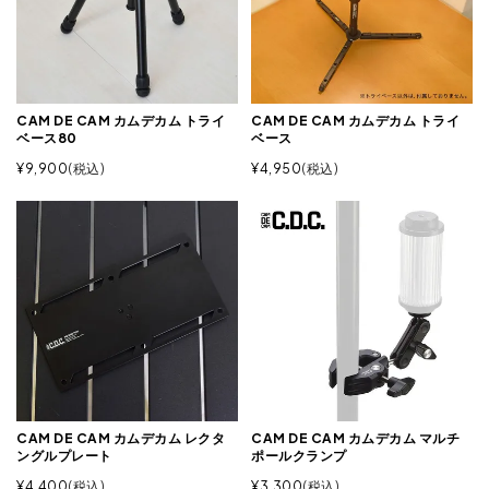
CAM DE CAM カムデカム トライ
CAM DE CAM カムデカム トライ
ベース80
ベース
¥
9,900
税込
¥
4,950
税込
CAM DE CAM カムデカム レクタ
CAM DE CAM カムデカム マルチ
ングルプレート
ポールクランプ
¥
4,400
税込
¥
3,300
税込