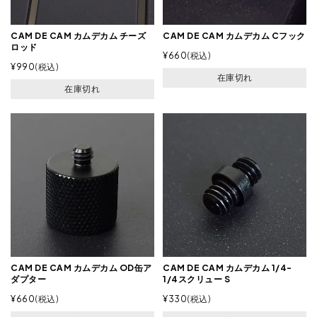
CAM DE CAM カムデカム チーズ
CAM DE CAM カムデカム Cフック
ロッド
¥
660
税込
¥
990
税込
在庫切れ
在庫切れ
CAM DE CAM カムデカム OD缶ア
CAM DE CAM カムデカム 1/4-
ダプター
1/4スクリュー S
¥
660
税込
¥
330
税込