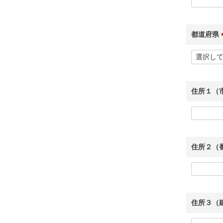
都道府県
住所１（
住所２（
住所３（