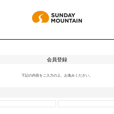
会員登録
下記の内容をご入力の上、お進みください。