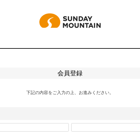
会員登録
下記の内容をご入力の上、お進みください。