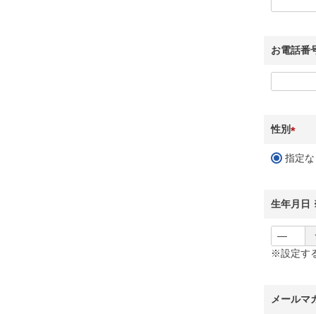
お電話番
性別
(
指定な
必
須
)
生年月日
※設定す
メールマ