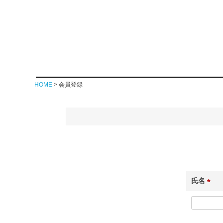
HOME
会員登録
氏名
(
必
須