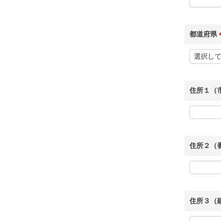
都道府県
住所１（
住所２（
住所３（