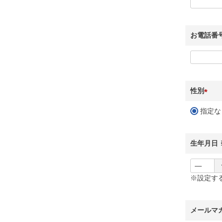
お電話番
性別
(
指定な
必
須
)
生年月日
※設定す
メールマ