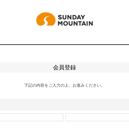
会員登録
下記の内容をご入力の上、お進みください。