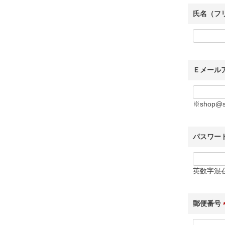
)
氏名（フ
Ｅメール
※shop
パスワー
英数字混
郵便番号