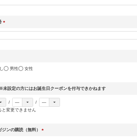
号
(
必
須
)
し
男性
女性
 ※未設定の方にはお誕生日クーポンを付与できかねます
ると変更できません
ガジンの購読（無料）