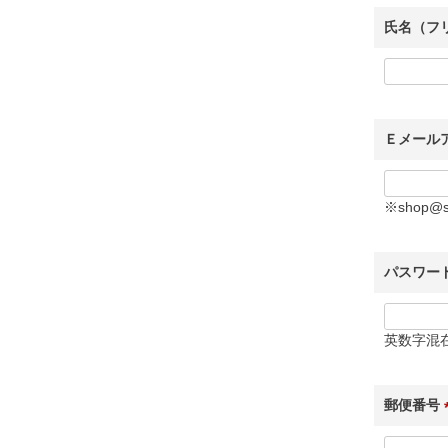
)
氏名（フ
Ｅメール
※shop
パスワー
英数字混
郵便番号