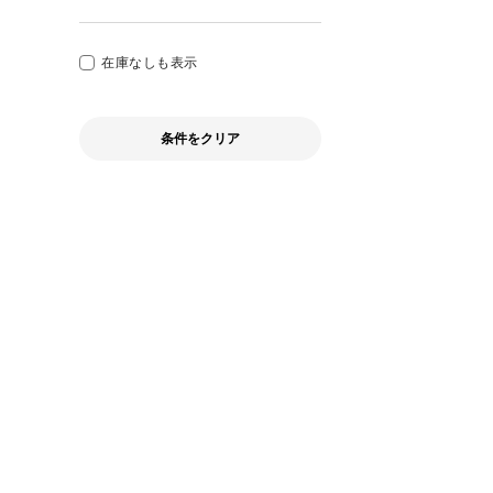
トラベル
L
22cm
その他
XL
22.5cm
在庫なしも表示
XXL
23cm
3XL
23.5cm
条件をクリア
キッズサイズ
24cm
24.5cm
25cm
25.5cm
26cm
26.5cm
27cm
27.5cm
28cm
28.5cm
29cm