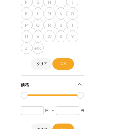
F
G
H
I
J
燃焼器具・燃料
ガーデニング
K
L
M
N
O
ナイフ・刃物
雑誌・書籍
調理器具
P
Q
R
S
T
食器・カトラリー
U
V
W
X
Y
コンテナ・ギアケース
Z
etc
ラックスタンド
キャリーワゴン
クリア
OK
クーラーボックス
ジャグ・タンク・バケツ
水筒・ボトル
価格
電子機器
暖房器具
グランドシート
円
~
円
その他