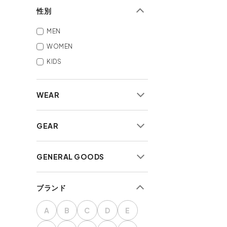
性別
MEN
WOMEN
KIDS
WEAR
すべて
GEAR
アウター
トップス
すべて
GENERAL GOODS
ボトムス
テント・タープ
アパレル小物
シュラフ・マット・寝具
小物雑貨
ブランド
シューズ
テーブル・チェア
インテリア
バッグ
ランタン・ライト
防災・サバイバル
A
B
C
D
E
焚き火台・グリル
食品