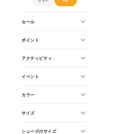
クリア
OK
セール
10%OFF~
ポイント
20%OFF~
30%OFF~
ポイント2倍
アクティビティ
40%OFF~
ポイント3倍
50%OFF~
ポイント5倍
キャンプ
イベント
全セール商品
ポイント6倍
ハイキング
ポイント10倍
ピクニック
交換送料片道無料
カラー
ポイント15倍
トレッキング・クライミング
予約商品
ポイント20倍
バックカントリー・ウィンター
当店限定アイテム
サイズ
フィッシング
購入特典あり
SUP・マリン
S
シューズのサイズ
サウナ
M