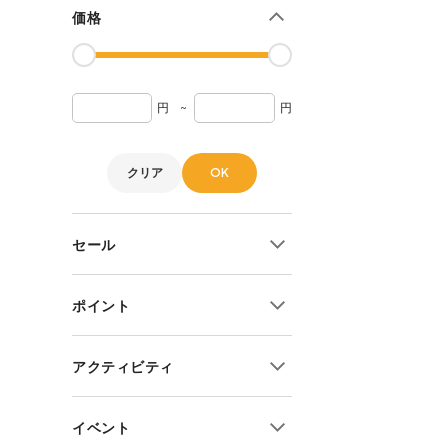
価格
円
~
円
クリア
OK
セール
10%OFF~
ポイント
20%OFF~
30%OFF~
ポイント2倍
アクティビティ
40%OFF~
ポイント3倍
50%OFF~
ポイント5倍
キャンプ
イベント
全セール商品
ポイント6倍
ハイキング