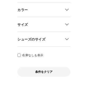
ポイント10倍
ピクニック
交換送料片道無料
カラー
ポイント15倍
トレッキング・クライミング
予約商品
ポイント20倍
バックカントリー・ウィンター
当店限定アイテム
サイズ
フィッシング
購入特典あり
SUP・マリン
S
シューズのサイズ
サウナ
M
トラベル
L
22cm
その他
XL
22.5cm
在庫なしも表示
XXL
23cm
3XL
23.5cm
条件をクリア
キッズサイズ
24cm
24.5cm
25cm
25.5cm
26cm