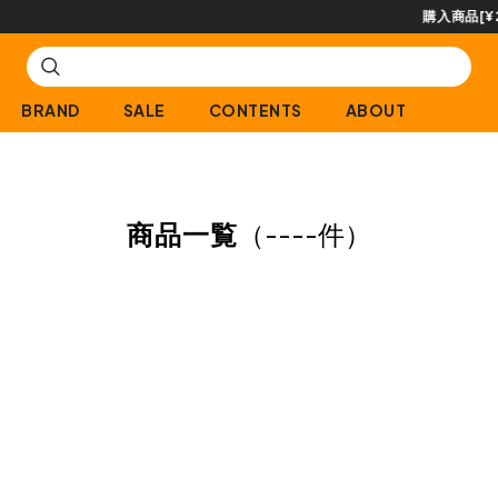
購入商品[¥2,000(税込)以上]のレビュー投稿で300ptプレゼント!
BRAND
SALE
CONTENTS
ABOUT
商品一覧
（
----件
）