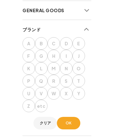
GENERAL GOODS
小物雑貨
ブランド
インテリア
防災・サバイバル
A
B
C
D
E
食品
F
G
H
I
J
ガーデニング
K
L
M
N
O
雑誌・書籍
P
Q
R
S
T
U
V
W
X
Y
Z
etc
クリア
OK