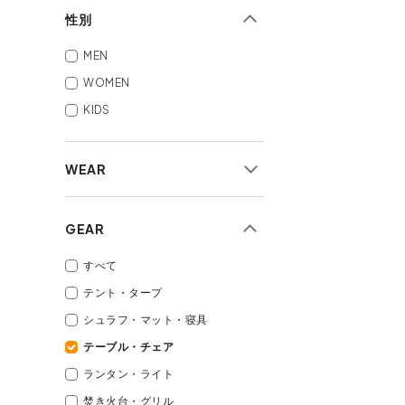
性別
MEN
WOMEN
KIDS
WEAR
すべて
GEAR
アウター
トップス
すべて
ボトムス
テント・タープ
アパレル小物
シュラフ・マット・寝具
シューズ
テーブル・チェア
バッグ
ランタン・ライト
焚き火台・グリル