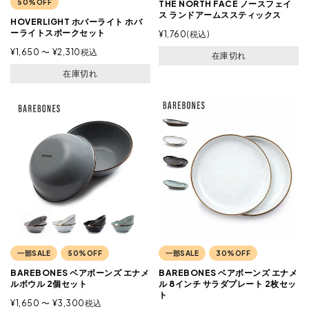
50%OFF
THE NORTH FACE ノースフェイ
ス ランドアームススティックス
HOVERLIGHT ホバーライト ホバ
ーライトスポークセット
¥
1,760
税込
¥
1,650
〜
¥
2,310
税込
在庫切れ
在庫切れ
一部SALE
50%OFF
一部SALE
30%OFF
BAREBONES ベアボーンズ エナメ
BAREBONES ベアボーンズ エナメ
ルボウル 2個セット
ル 8インチ サラダプレート 2枚セッ
ト
¥
1,650
〜
¥
3,300
税込