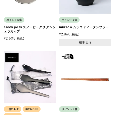
ポイント5倍
ポイント5倍
snow peak スノーピーク チタンシ
muraco ムラコ ティータンブラー
ェラカップ
¥
2,860
税込
¥
2,508
税込
在庫切れ
一部SALE
30%OFF
ポイント5倍