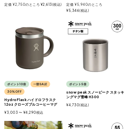
定価
¥
2,750
のところ
¥
2,613
税込
定価
¥
5,940
のところ
¥
5,346
税込
ポイント10倍
一部SALE
ポイント5倍
30%OFF
snow peak スノーピーク スタッキ
ングマグ雪峰 H300
HydroFlask ハイドロフラスク
12oz クローズブルコーヒーマグ
¥
4,730
税込
¥
3,003
〜
¥
4,290
税込