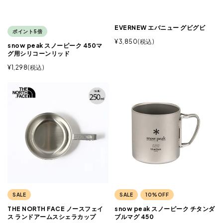
EVERNEW エバニュー グビグビ
ポイント5倍
¥
3,850
税込
snow peak スノーピーク 450マ
グ用シリコーンリッド
¥
1,298
税込
SALE
SALE
10%OFF
THE NORTH FACE ノースフェイ
snow peak スノーピーク チタンダ
ス ランドアームスシェラカップ
ブルマグ 450