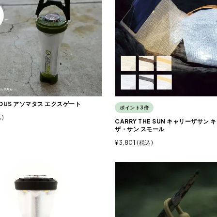
OUS アソマタス エクスゲート
ポイント3倍
込
CARRY THE SUN キャリーザサン
ザ・サン スモール
¥
3,801
税込