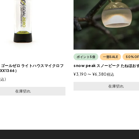
ポイント5倍
一部SALE
50%OF
ro ゴールゼロ ライトハウスマイクロフ
snow peak スノーピーク たねほお
X1366）
¥
3,190
〜
¥
6,380
税込
税込
在庫切れ
在庫切れ