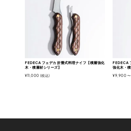
FEDECA フェデカ 折畳式料理ナイフ【積層強化
FEDEC
木・積層材シリーズ】
強化木・積
¥
11,000
税込
¥
9,900
〜