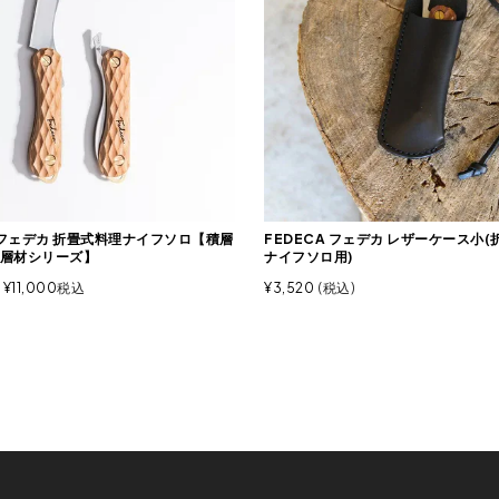
A フェデカ 折畳式料理ナイフソロ【積層
FEDECA フェデカ レザーケース小
層材シリーズ】
ナイフソロ用)
¥
11,000
税込
¥
3,520
税込