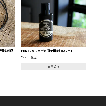
(折畳式料理
FEDECA フェデカ 刃物用椿油(20ml)
¥
770
税込
在庫切れ