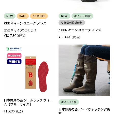
NEW
SALE
30%OFF
NEW
ポイント10倍
交換送料片道無料
KEEN キーン ユニーク メンズ
KEEN キーン ユニーク メンズ
定価
¥
15,400
のところ
¥
10,780
税込
¥
15,400
税込
日本野鳥の会 ソールラック ウォー
ポイント5倍
ム【フリーサイズ】
日本野鳥の会 バードウォッチング長
¥
1,320
税込
靴