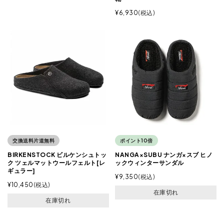
¥
6,930
税込
交換送料片道無料
ポイント10倍
BIRKENSTOCK ビルケンシュトッ
NANGA×SUBU ナンガ×スブ ヒノ
ク ツェルマットウールフェルト[レ
ックウィンターサンダル
ギュラー]
¥
9,350
税込
¥
10,450
税込
在庫切れ
在庫切れ