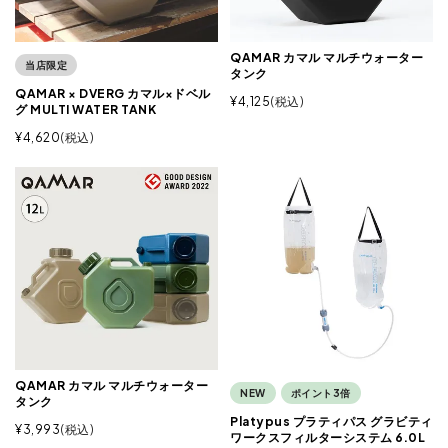
QAMAR カマル マルチウォーター
当店限定
タンク
QAMAR × DVERG カマル×ドベル
¥
4,125
税込
グ MULTI WATER TANK
¥
4,620
税込
QAMAR カマル マルチウォーター
NEW
ポイント3倍
タンク
Platypus プラティパス グラビティ
¥
3,993
税込
ワークスフィルターシステム 6.0L