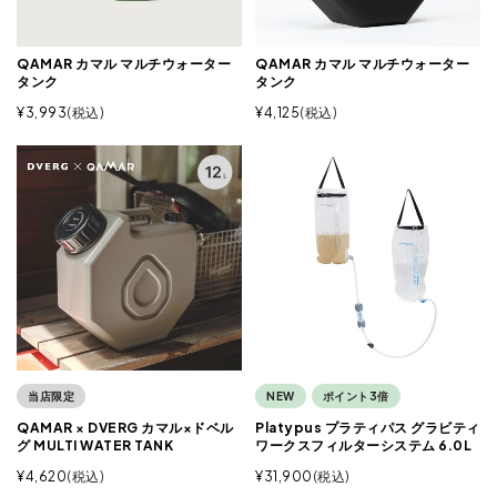
QAMAR カマル マルチウォーター
QAMAR カマル マルチウォーター
タンク
タンク
¥
3,993
税込
¥
4,125
税込
当店限定
NEW
ポイント3倍
QAMAR × DVERG カマル×ドベル
Platypus プラティパス グラビティ
グ MULTI WATER TANK
ワークスフィルターシステム 6.0L
¥
4,620
税込
¥
31,900
税込