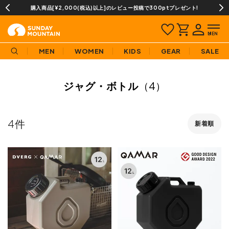
00(税込)以上]のレビュー投稿で300ptプレゼント!
当店での取
MEN
WOMEN
KIDS
GEAR
SALE
ジャグ・ボトル
（4）
4
新着順