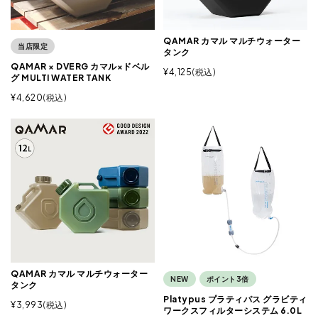
QAMAR カマル マルチウォーター
当店限定
タンク
QAMAR × DVERG カマル×ドベル
¥
4,125
税込
グ MULTI WATER TANK
¥
4,620
税込
QAMAR カマル マルチウォーター
NEW
ポイント3倍
タンク
Platypus プラティパス グラビティ
¥
3,993
税込
ワークスフィルターシステム 6.0L