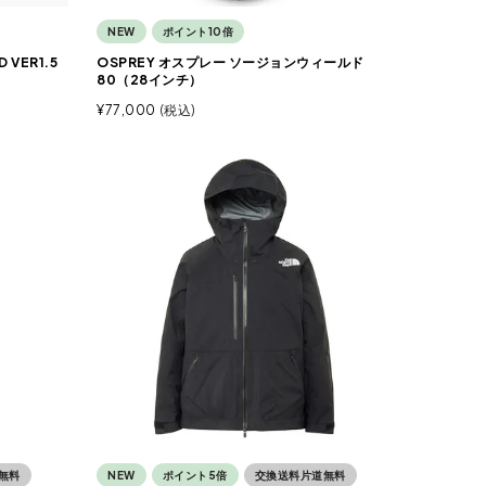
NEW
ポイント10倍
 VER1.5
OSPREY オスプレー ソージョンウィールド
80（28インチ）
¥
77,000
税込
無料
NEW
ポイント5倍
交換送料片道無料