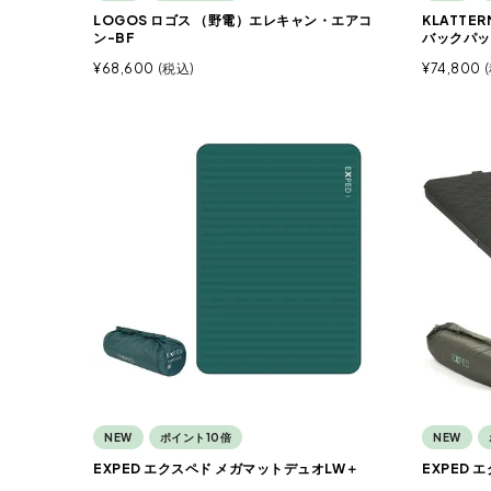
LOGOS ロゴス （野電）エレキャン・エアコ
KLATTE
ン-BF
バックパッ
¥
68,600
税込
¥
74,800
NEW
ポイント10倍
NEW
EXPED エクスペド メガマットデュオLW＋
EXPED 