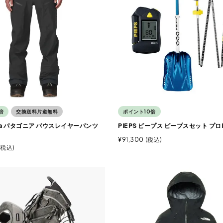
倍
交換送料片道無料
ポイント10倍
nia パタゴニア パウスレイヤーパンツ
PIEPS ピープス ピープスセット プロI
¥
91,300
税込
税込