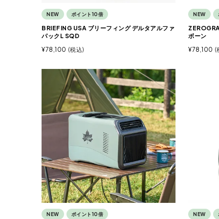
NEW
ポイント10倍
NEW
BRIEFING USA ブリーフィング デルタアルファ
ZEROGR
パックL SQD
ボーン
¥
78,100
税込
¥
78,100
NEW
ポイント10倍
NEW