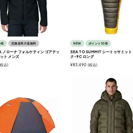
0倍
交換送料片道無料
NEW
ポイント10倍
NA ノローナ フォルケティン ゴアテッ
SEA TO SUMMIT シートゥサミット
ット メンズ
ク-9C ロング
税込
¥
83,490
税込