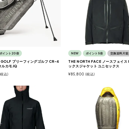
ポイント20倍
NEW
ポイント5倍
交換送料片道
NG GOLF ブリーフィングゴルフ CR-4
THE NORTH FACE ノースフェイス
タルカモJQ
ックスジャケット ユニセックス
税込
¥
85,800
税込