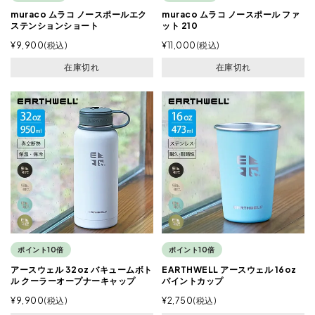
muraco ムラコ ノースポールエク
muraco ムラコ ノースポール ファ
ステンションショート
ット 210
¥
9,900
税込
¥
11,000
税込
在庫切れ
在庫切れ
ポイント10倍
ポイント10倍
アースウェル 32oz バキュームボト
EARTHWELL アースウェル 16oz
ル クーラーオープナーキャップ
パイントカップ
¥
9,900
税込
¥
2,750
税込