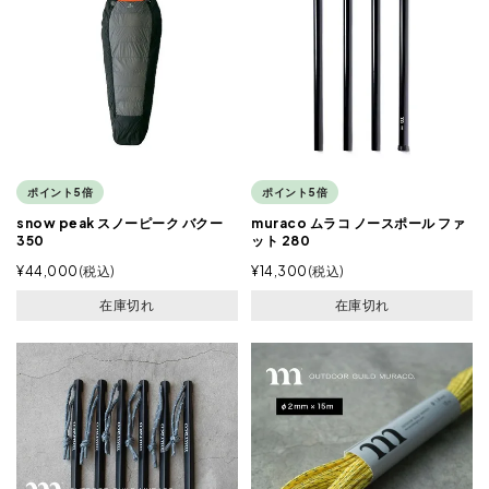
ポイント5倍
ポイント5倍
snow peak スノーピーク バクー
muraco ムラコ ノースポール ファ
350
ット 280
¥
44,000
税込
¥
14,300
税込
在庫切れ
在庫切れ