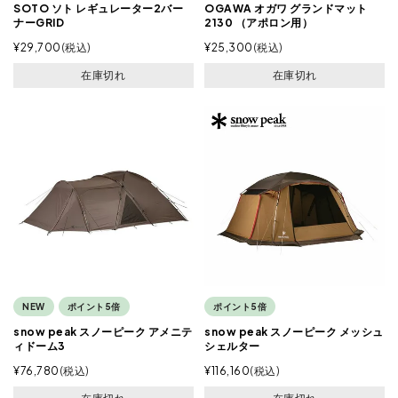
SOTO ソト レギュレーター2バー
OGAWA オガワ グランドマット
ナーGRID
2130 （アポロン用）
¥
29,700
税込
¥
25,300
税込
在庫切れ
在庫切れ
NEW
ポイント5倍
ポイント5倍
snow peak スノーピーク アメニテ
snow peak スノーピーク メッシュ
ィドーム3
シェルター
¥
76,780
税込
¥
116,160
税込