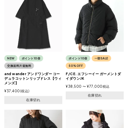
NEW
ポイント10倍
ポイント10倍
一部SALE
交換送料片道無料
50%OFF
and wander アンドワンダー コー
F/CE. エフシーイー ガーメントダ
デュラコットンリップドレス【ウィ
イダウンJK
メンズ】
¥
38,500
〜
¥
77,000
税込
¥
37,400
税込
在庫切れ
在庫切れ