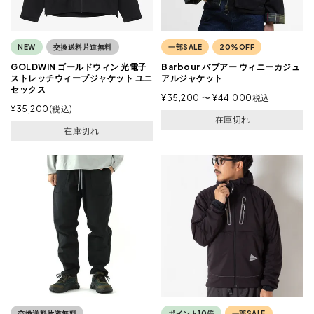
NEW
交換送料片道無料
一部SALE
20%OFF
GOLDWIN ゴールドウィン 光電子
Barbour バブアー ウィニーカジュ
ストレッチウィーブジャケット ユニ
アルジャケット
セックス
¥
35,200
〜
¥
44,000
税込
¥
35,200
税込
在庫切れ
在庫切れ
交換送料片道無料
ポイント10倍
一部SALE