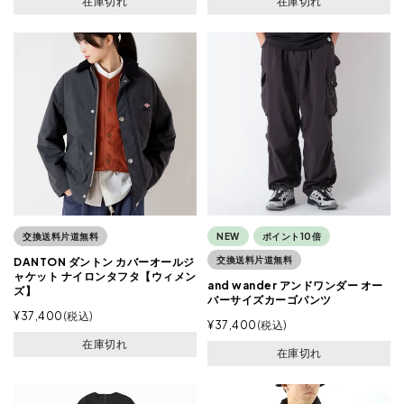
在庫切れ
在庫切れ
交換送料片道無料
NEW
ポイント10倍
交換送料片道無料
DANTON ダントン カバーオールジ
ャケット ナイロンタフタ【ウィメン
and wander アンドワンダー オー
ズ】
バーサイズカーゴパンツ
¥
37,400
税込
¥
37,400
税込
在庫切れ
在庫切れ