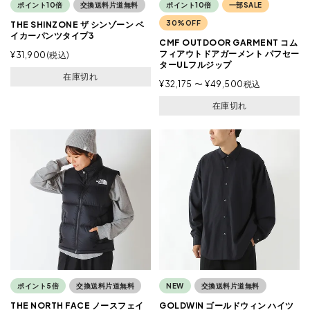
ポイント10倍
交換送料片道無料
ポイント10倍
一部SALE
30%OFF
THE SHINZONE ザ シンゾーン ベ
イカーパンツタイプ3
CMF OUTDOOR GARMENT コム
フィアウトドアガーメント パフセー
¥
31,900
税込
ターULフルジップ
在庫切れ
¥
32,175
〜
¥
49,500
税込
在庫切れ
ポイント5倍
交換送料片道無料
NEW
交換送料片道無料
THE NORTH FACE ノースフェイ
GOLDWIN ゴールドウィン ハイツ