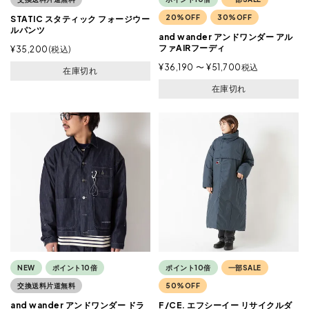
20%OFF
30%OFF
STATIC スタティック フォージウー
ルパンツ
and wander アンドワンダー アル
ファAIRフーディ
¥
35,200
税込
¥
36,190
〜
¥
51,700
税込
在庫切れ
在庫切れ
NEW
ポイント10倍
ポイント10倍
一部SALE
交換送料片道無料
50%OFF
and wander アンドワンダー ドラ
F/CE. エフシーイー リサイクルダ