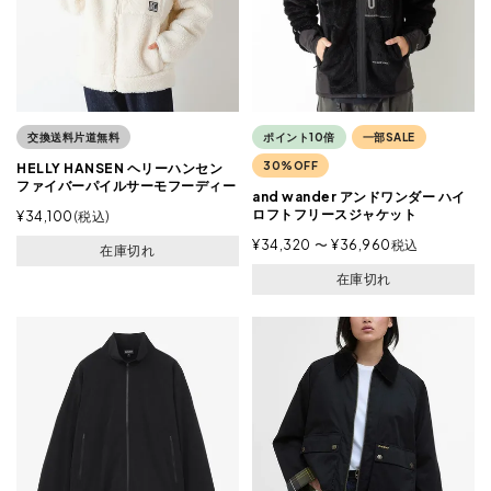
交換送料片道無料
ポイント10倍
一部SALE
30%OFF
HELLY HANSEN ヘリーハンセン
ファイバーパイルサーモフーディー
and wander アンドワンダー ハイ
ロフトフリースジャケット
¥
34,100
税込
¥
34,320
〜
¥
36,960
税込
在庫切れ
在庫切れ