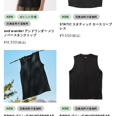
NEW
ポイント10倍
NEW
交換送料片道無料
交換送料片道無料
STATIC スタティック ロースリーブ
レス
and wander アンドワンダー メリ
ノベースタンクトップ
¥
11,550
税込
¥
14,300
税込
NEW
交換送料片道無料
NEW
交換送料片道無料
BRING ブリング WUNDERWEAR
BRING ブリング WUNDERWEAR