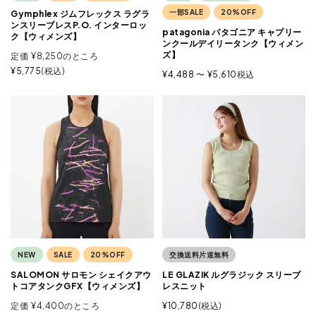
一部SALE
20%OFF
Gymphlex ジムフレックス ラグラ
ンスリーブレスP.O. インターロッ
patagonia パタゴニア キャプリー
ク【ウィメンズ】
ンクールデイリータンク【ウィメン
ズ】
定価
¥
8,250
のところ
¥
5,775
税込
¥
4,488
〜
¥
5,610
税込
NEW
SALE
20%OFF
交換送料片道無料
SALOMON サロモン シェイクアウ
LE GLAZIK ルグラジック スリーブ
トコアタンクGFX【ウィメンズ】
レスニット
定価
¥
4,400
のところ
¥
10,780
税込