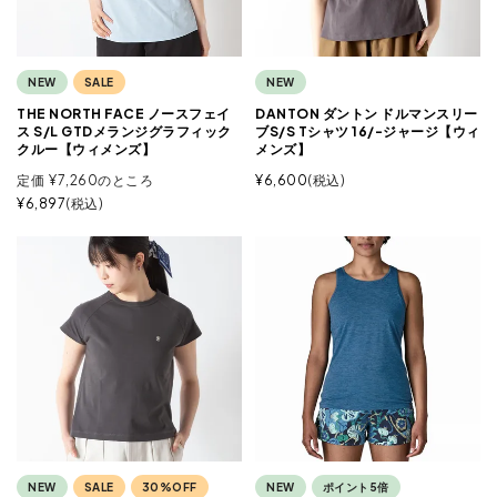
NEW
SALE
NEW
THE NORTH FACE ノースフェイ
DANTON ダントン ドルマンスリー
ス S/L GTDメランジグラフィック
ブS/S Tシャツ 16/-ジャージ【ウィ
クルー【ウィメンズ】
メンズ】
定価
¥
7,260
のところ
¥
6,600
税込
¥
6,897
税込
NEW
SALE
30%OFF
NEW
ポイント5倍