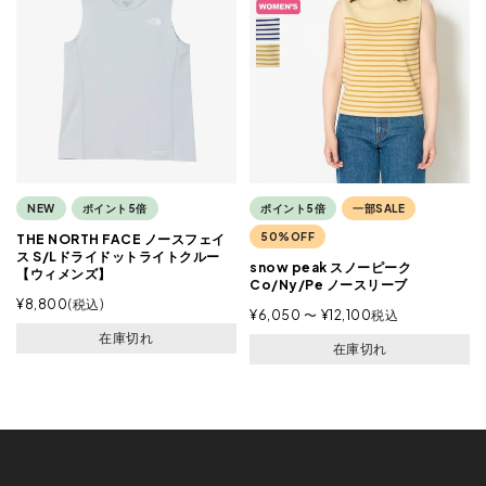
NEW
ポイント5倍
ポイント5倍
一部SALE
50%OFF
THE NORTH FACE ノースフェイ
ス S/Lドライドットライトクルー
snow peak スノーピーク
【ウィメンズ】
Co/Ny/Pe ノースリーブ
¥
8,800
税込
¥
6,050
〜
¥
12,100
税込
在庫切れ
在庫切れ