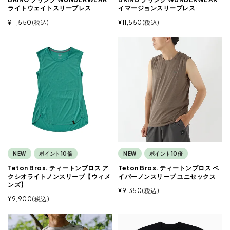
ライトウェイトスリーブレス
イマージョンスリーブレス
¥
11,550
税込
¥
11,550
税込
NEW
ポイント10倍
NEW
ポイント10倍
Teton Bros. ティートンブロス ア
Teton Bros. ティートンブロス ベ
クシオライトノンスリーブ【ウィメ
イパーノンスリーブ ユニセックス
ンズ】
¥
9,350
税込
¥
9,900
税込