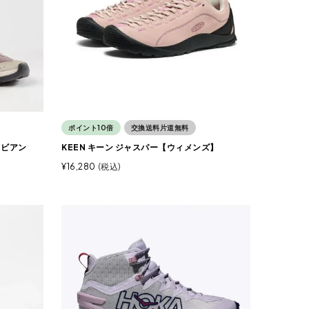
ポイント10倍
交換送料片道無料
ィビアン
KEEN キーン ジャスパー【ウィメンズ】
¥
16,280
税込