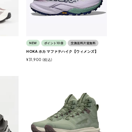
NEW
ポイント10倍
交換送料片道無料
ド
HOKA ホカ マファテハイク【ウィメンズ】
¥
31,900
税込