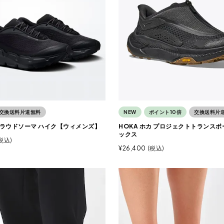
交換送料片道無料
NEW
ポイント10倍
交換送料片
 クラウドソーマ ハイク【ウィメンズ】
HOKA ホカ プロジェクトトランスポ
ックス
税込
¥
26,400
税込