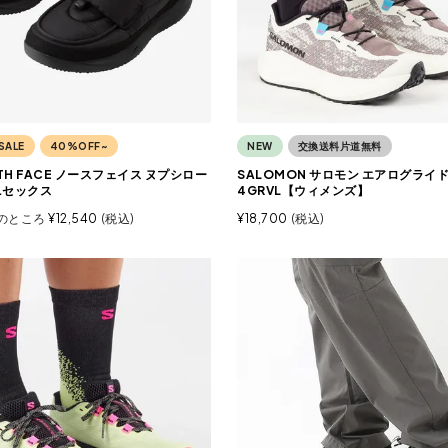
SALE
40%OFF~
NEW
交換送料片道無料
RTH FACE ノースフェイス ヌプシロー
SALOMON サロモン エアログライ
ニセックス
4GRVL【ウィメンズ】
のところ
¥
12,540
税込
¥
18,700
税込