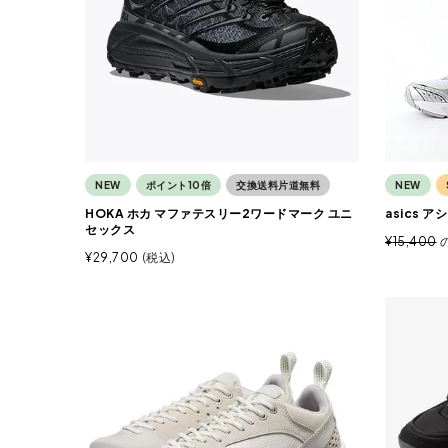
NEW
ポイント10倍
交換送料片道無料
NEW
HOKA ホカ マファテスリー2ワードマーク ユニ
asics 
セックス
¥
15,400
¥
29,700
税込