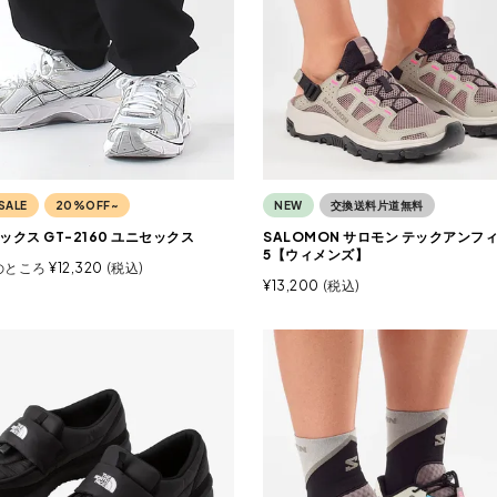
SALE
20%OFF~
NEW
交換送料片道無料
アシックス GT-2160 ユニセックス
SALOMON サロモン テックアンフ
5【ウィメンズ】
のところ
¥
12,320
税込
¥
13,200
税込