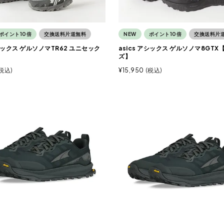
ポイント10倍
交換送料片道無料
NEW
ポイント10倍
交換送料片
アシックス ゲルソノマTR62 ユニセック
asics アシックス ゲルソノマ8GT
ズ】
税込
¥
15,950
税込