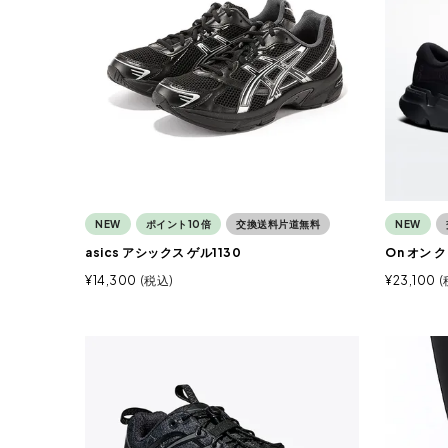
NEW
ポイント10倍
交換送料片道無料
NEW
asics アシックス ゲル1130
On オン
¥
14,300
税込
¥
23,100