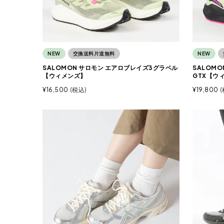
NEW
交換送料片道無料
NEW
SALOMON サロモン エアロブレイズ3グラベル
SALOM
【ウィメンズ】
GTX【ウ
¥
16,500
税込
¥
19,800