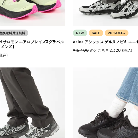
交換送料片道無料
NEW
SALE
20%OFF~
ON サロモン エアロブレイズ3グラベル
asics アシックス ゲルヌノビキ ユ
ィメンズ】
¥
15,400
のところ
¥
12,320
税込
税込