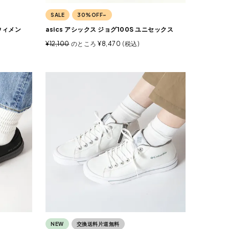
SALE
30%OFF~
ウィメン
asics アシックス ジョグ100S ユニセックス
¥
12,100
のところ
¥
8,470
税込
NEW
交換送料片道無料