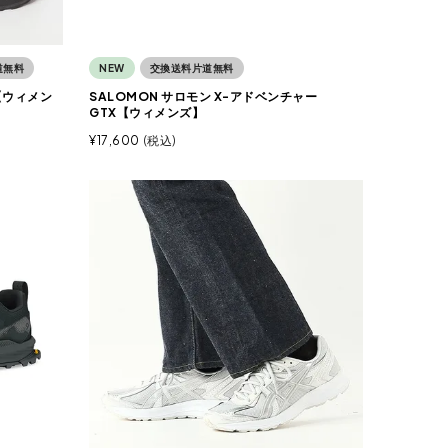
道無料
NEW
交換送料片道無料
X【ウィメン
SALOMON サロモン X-アドベンチャー
GTX【ウィメンズ】
¥
17,600
税込