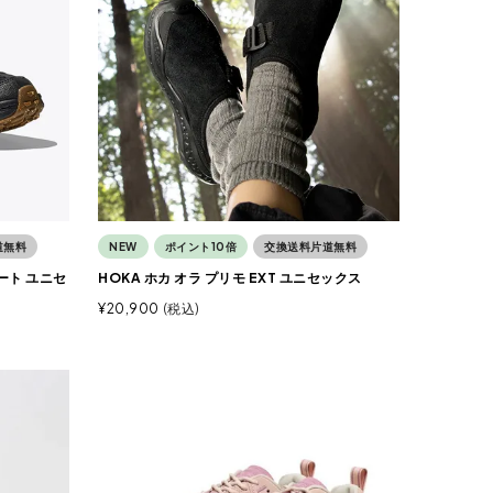
道無料
NEW
ポイント10倍
交換送料片道無料
ート ユニセ
HOKA ホカ オラ プリモ EXT ユニセックス
¥
20,900
税込