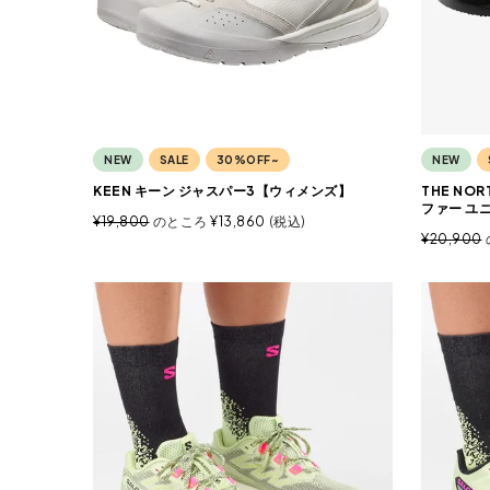
NEW
SALE
30%OFF~
NEW
KEEN キーン ジャスパー3【ウィメンズ】
THE NO
ファー ユ
¥
19,800
のところ
¥
13,860
税込
¥
20,900