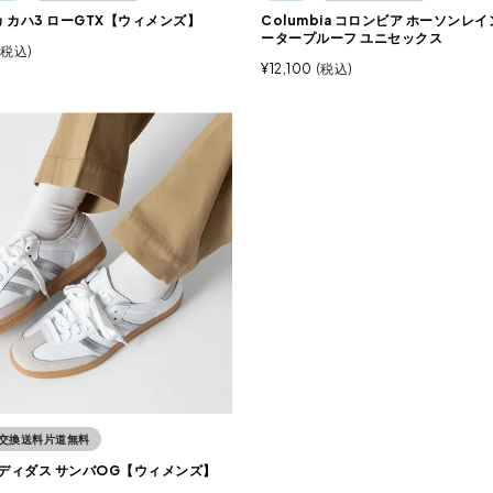
カ カハ3 ローGTX【ウィメンズ】
Columbia コロンビア ホーソンレ
ータープルーフ ユニセックス
税込
¥
12,100
税込
交換送料片道無料
 アディダス サンバOG【ウィメンズ】