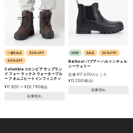
一部SALE
30%OFF
NEW
SALE
20%OFF
40%OFF
Barbour バブアー ハルトンチェル
シーウェリー
Columbia コロンビア サップラン
ド フォー ラックス ウォータープル
定価
¥
17,600
のところ
ーフ オムニヒートインフィニティ
¥
13,200
税込
¥
17,820
〜
¥
20,790
税込
在庫切れ
在庫切れ