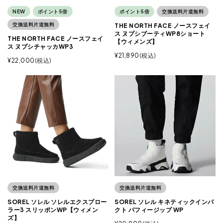
NEW
ポイント5倍
ポイント5倍
交換送料片道無料
交換送料片道無料
THE NORTH FACE ノースフェイ
ス ヌプシブーティWP8ショート
THE NORTH FACE ノースフェイ
【ウィメンズ】
ス ヌプシチャッカWP3
¥
21,890
税込
¥
22,000
税込
交換送料片道無料
交換送料片道無料
SOREL ソレル ソレルエクスプロー
SOREL ソレル キネティックインパ
ラー3 スリッポンWP【ウィメン
クト パフィージップ WP
ズ】