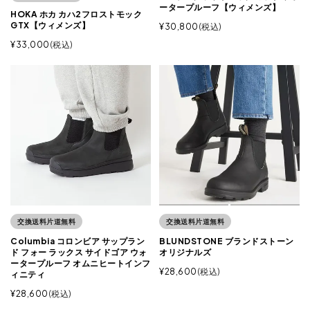
ータープルーフ【ウィメンズ】
HOKA ホカ カハ2フロストモック
GTX【ウィメンズ】
¥
30,800
税込
¥
33,000
税込
交換送料片道無料
交換送料片道無料
Columbia コロンビア サップラン
BLUNDSTONE ブランドストーン
ド フォー ラックス サイドゴア ウォ
オリジナルズ
ータープルーフ オムニヒートインフ
¥
28,600
税込
ィニティ
¥
28,600
税込