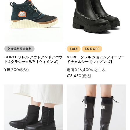
交換送料片道無料
SALE
30%OFF
SOREL ソレル アウトアンドアバウ
SOREL ソレル ジョアンフォーワー
ト4クラシックWP【ウィメンズ】
ドチェルシー【ウィメンズ】
¥
18,700
税込
定価
¥
26,400
のところ
¥
18,480
税込