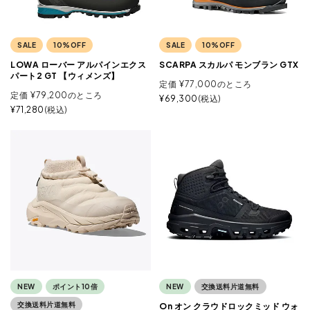
SALE
10%OFF
SALE
10%OFF
LOWA ローバー アルパインエクス
SCARPA スカルパ モンブラン GTX
パート2 GT 【ウィメンズ】
定価
¥
77,000
のところ
定価
¥
79,200
のところ
¥
69,300
税込
¥
71,280
税込
NEW
ポイント10倍
NEW
交換送料片道無料
交換送料片道無料
On オン クラウドロックミッド ウォ