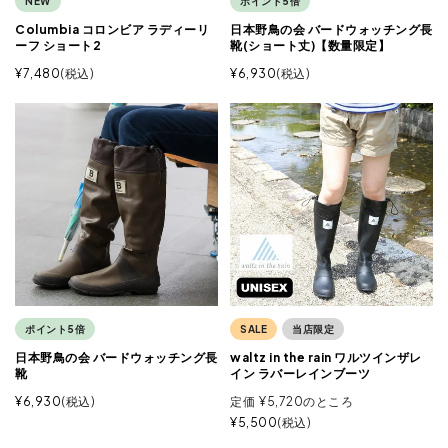
NEW
ポイント5倍
Columbia コロンビア ラディーリ
日本野鳥の会 バードウォッチング長
ーフ ショート2
靴(ショート丈)【数量限定】
¥
7,480
税込
¥
6,930
税込
ポイント5倍
SALE
当店限定
日本野鳥の会 バードウォッチング長
waltz in the rain ワルツインザレ
靴
イン ラバーレインブーツ
¥
6,930
税込
定価
¥
5,720
のところ
¥
5,500
税込