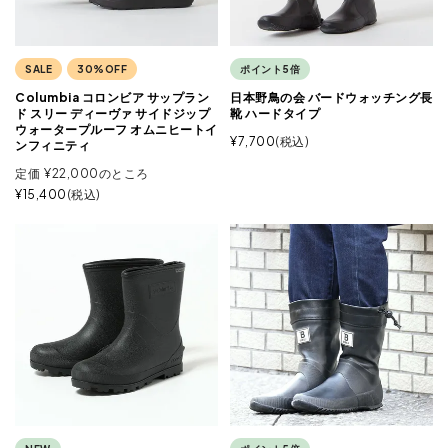
SALE
30%OFF
ポイント5倍
Columbia コロンビア サップラン
日本野鳥の会 バードウォッチング長
ド スリー ディーヴァ サイドジップ
靴 ハードタイプ
ウォータープルーフ オムニヒートイ
¥
7,700
税込
ンフィニティ
定価
¥
22,000
のところ
¥
15,400
税込