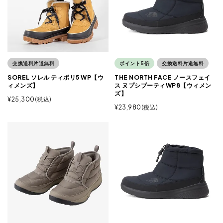
交換送料片道無料
ポイント5倍
交換送料片道無料
SOREL ソレル ティボリ5 WP【ウ
THE NORTH FACE ノースフェイ
ィメンズ】
ス ヌプシブーティWP8【ウィメン
ズ】
¥
25,300
税込
¥
23,980
税込