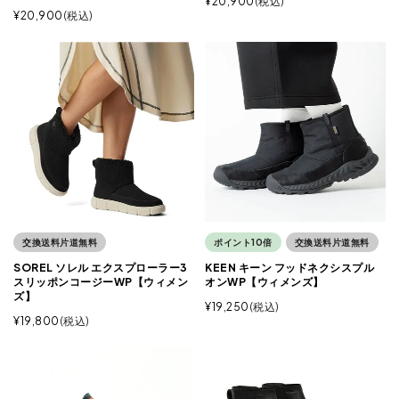
¥
20,900
税込
¥
20,900
税込
交換送料片道無料
ポイント10倍
交換送料片道無料
SOREL ソレル エクスプローラー3
KEEN キーン フッドネクシスプル
スリッポンコージーWP【ウィメン
オンWP【ウィメンズ】
ズ】
¥
19,250
税込
¥
19,800
税込