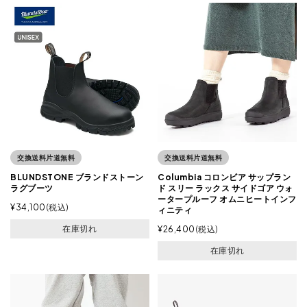
交換送料片道無料
交換送料片道無料
BLUNDSTONE ブランドストーン
Columbia コロンビア サップラン
ラグブーツ
ド スリー ラックス サイドゴア ウォ
ータープルーフ オムニヒートインフ
¥
34,100
税込
ィニティ
在庫切れ
¥
26,400
税込
在庫切れ