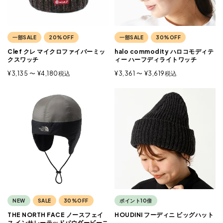
一部SALE
20%OFF
一部SALE
30%OFF
Clef クレ マイクロファイバーミッ
halo commodity ハロコモディテ
クスワッチ
ィー ハーフディライトワッチ
¥
3,135
〜
¥
4,180
税込
¥
3,361
〜
¥
3,619
税込
NEW
SALE
30%OFF
ポイント10倍
THE NORTH FACE ノースフェイ
HOUDINI フーディニ ビッグハット
ス インサレーテッドパウダービーニ