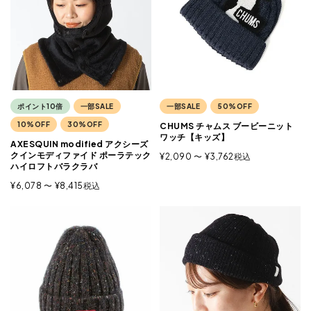
ポイント10倍
一部SALE
一部SALE
50%OFF
10%OFF
30%OFF
CHUMS チャムス ブービーニット
ワッチ【キッズ】
AXESQUIN modified アクシーズ
クインモディファイド ポーラテック
¥
2,090
〜
¥
3,762
税込
ハイロフトバラクラバ
¥
6,078
〜
¥
8,415
税込