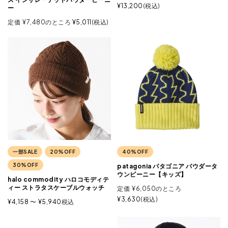
¥
13,200
税込
ー
定価
¥
7,480
のところ
¥
5,011
税込
一部SALE
20%OFF
40%OFF
30%OFF
patagonia パタゴニア パウダータ
ウンビーニー【キッズ】
halo commodity ハロコモディテ
ィー ストラタスケーブルウォッチ
定価
¥
6,050
のところ
¥
3,630
税込
¥
4,158
〜
¥
5,940
税込