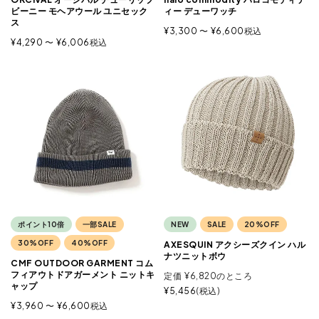
ビーニー モヘアウール ユニセック
ィー デューワッチ
ス
¥
3,300
〜
¥
6,600
税込
¥
4,290
〜
¥
6,006
税込
ポイント10倍
一部SALE
NEW
SALE
20%OFF
30%OFF
40%OFF
AXESQUIN アクシーズクイン ハル
ナツニットボウ
CMF OUTDOOR GARMENT コム
フィアウトドアガーメント ニットキ
定価
¥
6,820
のところ
ャップ
¥
5,456
税込
¥
3,960
〜
¥
6,600
税込