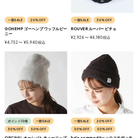
一部SALE
20%OFF
一部SALE
30%OFF
GOHEMP ゴーヘンプ ワッフルビー
ROUVER ルーバー ピチョ
ニー
¥
2,926
〜
¥
4,180
税込
¥
4,752
〜
¥
5,940
税込
ポイント10倍
一部SALE
一部SALE
20%OFF
30%OFF
50%OFF
30%OFF
50%OFF
ORCIVAL オーシバル チューリップ
halo commodity ハロコモディテ