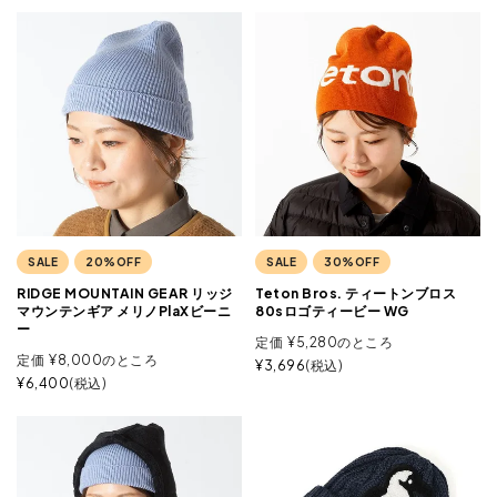
SALE
20%OFF
SALE
30%OFF
RIDGE MOUNTAIN GEAR リッジ
Teton Bros. ティートンブロス
マウンテンギア メリノPlaXビーニ
80sロゴティービー WG
ー
定価
¥
5,280
のところ
定価
¥
8,000
のところ
¥
3,696
税込
¥
6,400
税込