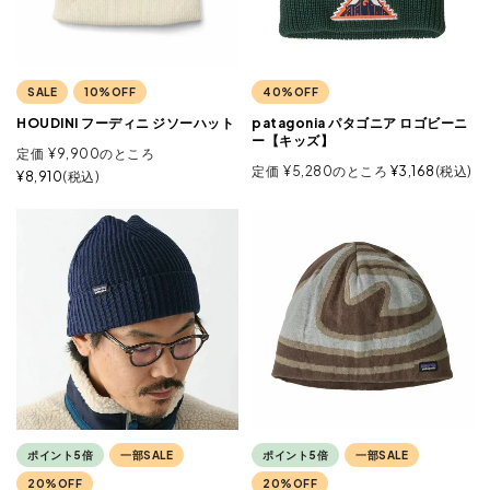
SALE
10%OFF
40%OFF
HOUDINI フーディニ ジソーハット
patagonia パタゴニア ロゴビーニ
ー【キッズ】
定価
¥
9,900
のところ
定価
¥
5,280
のところ
¥
3,168
税込
¥
8,910
税込
ポイント5倍
一部SALE
ポイント5倍
一部SALE
20%OFF
20%OFF