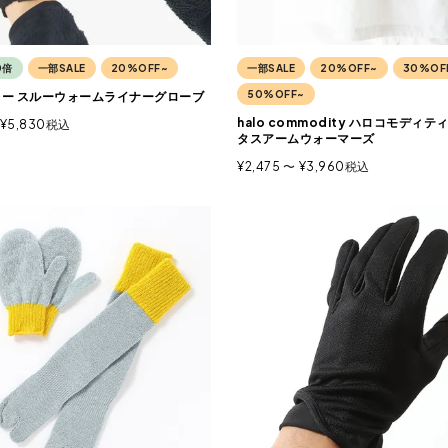
0倍
一部SALE
20%OFF~
一部SALE
20%OFF~
30%OF
50%OFF~
 ミレー スルーウォームライナーグローブ
halo commodity ハロコモディテ
¥
5,830
税込
タスアームウォーマーズ
¥
2,475
〜
¥
3,960
税込