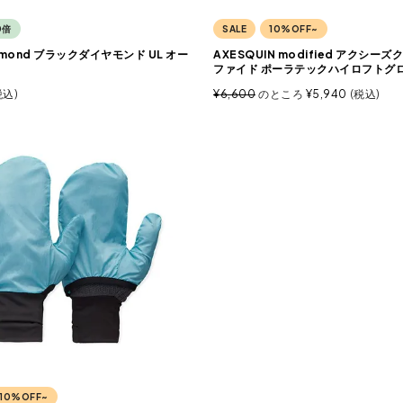
0倍
SALE
10%OFF~
Diamond ブラックダイヤモンド UL オー
AXESQUIN modified アクシー
ファイド ポーラテックハイロフトグ
税込
¥
6,600
のところ
¥
5,940
税込
10%OFF~