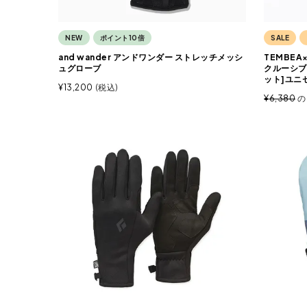
NEW
ポイント10倍
SALE
and wander アンドワンダー ストレッチメッシ
TEMBEA
ュグローブ
クルーシブ
ット]ユニ
¥
13,200
税込
¥
6,380
の