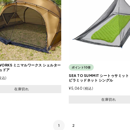
LWORKS ミニマルワークス シェルター
ポイント10倍
シュドア
SEA TO SUMMIT シートゥサミッ
税込
ピラミッドネット シングル
¥
5,060
税込
在庫切れ
在庫切れ
1
2