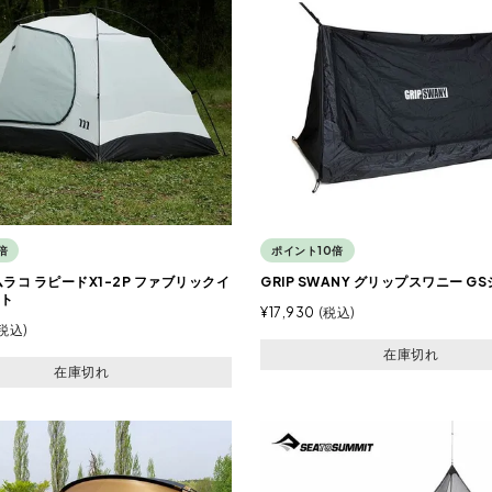
倍
ポイント10倍
 ムラコ ラピードX1-2P ファブリックイ
GRIP SWANY グリップスワニー G
ト
¥
17,930
税込
税込
在庫切れ
在庫切れ