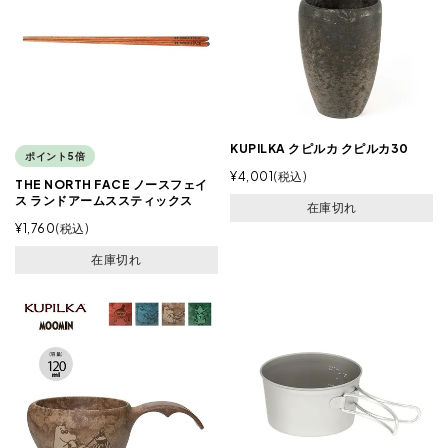
KUPILKA クピルカ クピルカ30
ポイント5倍
¥
4,001
税込
THE NORTH FACE ノースフェイ
ス ランドアームススティックス
在庫切れ
¥
1,760
税込
在庫切れ