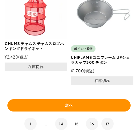
CHUMS チャムス チャムスロゴハ
ンギングドライネット
ポイント5倍
¥
2,420
税込
UNIFLAME ユニフレーム UFシェ
ラカップ300 チタン
在庫切れ
¥
1,700
税込
在庫切れ
次へ
1
…
14
15
16
17