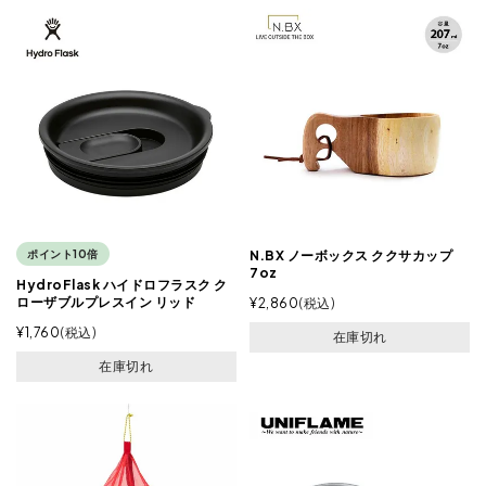
ポイント10倍
N.BX ノーボックス ククサカップ
7oz
HydroFlask ハイドロフラスク ク
ローザブルプレスイン リッド
¥
2,860
税込
¥
1,760
税込
在庫切れ
在庫切れ