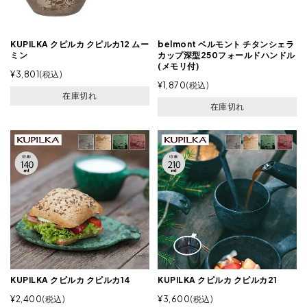
KUPILKA クピルカ クピルカ12 ムー
belmont ベルモント チタンシェラ
ミン
カップ深型250フォールドハンドル
(メモリ付)
¥
3,801
税込
¥
1,870
税込
在庫切れ
在庫切れ
KUPILKA クピルカ クピルカ14
KUPILKA クピルカ クピルカ21
¥
2,400
税込
¥
3,600
税込