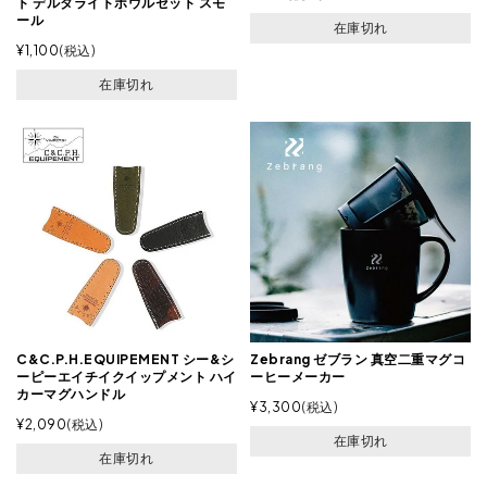
ト デルタライトボウルセット スモ
ール
在庫切れ
¥
1,100
税込
在庫切れ
C&C.P.H.EQUIPEMENT シー&シ
Zebrang ゼブラン 真空二重マグコ
ーピーエイチイクイップメント ハイ
ーヒーメーカー
カーマグハンドル
¥
3,300
税込
¥
2,090
税込
在庫切れ
在庫切れ