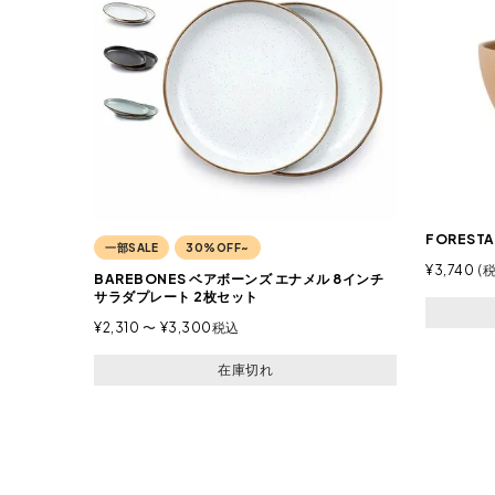
FOREST
一部SALE
30%OFF~
¥
3,740
BAREBONES ベアボーンズ エナメル 8インチ
サラダプレート 2枚セット
¥
2,310
〜
¥
3,300
税込
在庫切れ