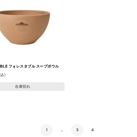
ABLE フォレスタブル スープボウル
税込
在庫切れ
1
…
3
4