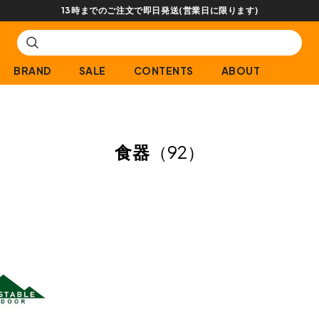
13時までのご注文で即日発送(営業日に限ります)
BRAND
SALE
CONTENTS
ABOUT
食器
（92）