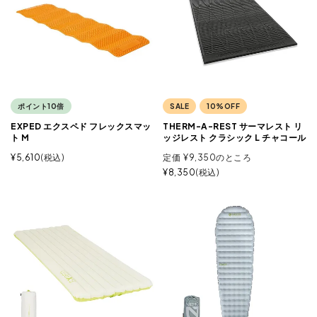
ポイント10倍
SALE
10%OFF
EXPED エクスペド フレックスマッ
THERM-A-REST サーマレスト リ
ト M
ッジレスト クラシック L チャコール
¥
5,610
税込
定価
¥
9,350
のところ
¥
8,350
税込