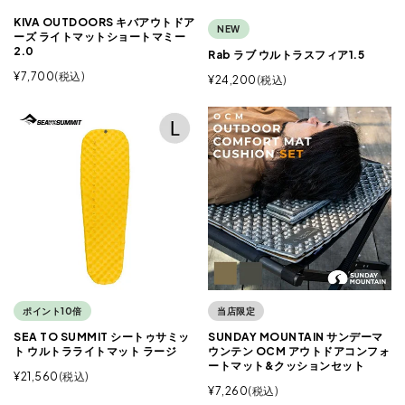
KIVA OUTDOORS キバアウトドア
NEW
ーズ ライトマットショートマミー
2.0
Rab ラブ ウルトラスフィア1.5
¥
7,700
税込
¥
24,200
税込
ポイント10倍
当店限定
SEA TO SUMMIT シートゥサミッ
SUNDAY MOUNTAIN サンデーマ
ト ウルトラライトマット ラージ
ウンテン OCM アウトドアコンフォ
ートマット&クッションセット
¥
21,560
税込
¥
7,260
税込