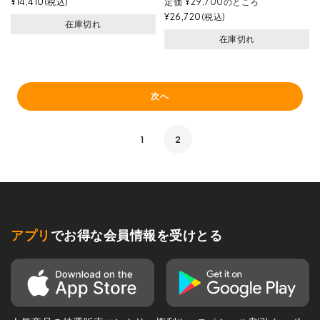
¥
14,410
税込
定価
¥
29,700
のところ
¥
26,720
税込
在庫切れ
在庫切れ
次へ
1
2
アプリ
でお得な会員情報を受けとる