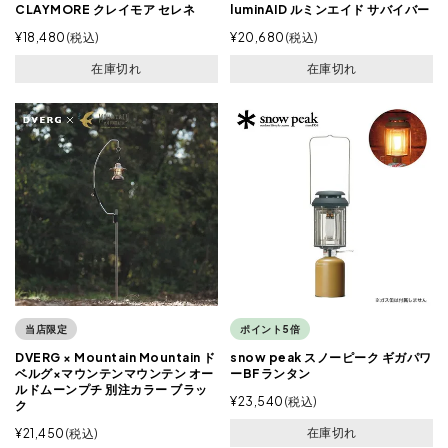
CLAYMORE クレイモア セレネ
luminAID ルミンエイド サバイバー
¥
18,480
税込
¥
20,680
税込
在庫切れ
在庫切れ
当店限定
ポイント5倍
DVERG × Mountain Mountain ド
snow peak スノーピーク ギガパワ
ベルグ×マウンテンマウンテン オー
ーBFランタン
ルドムーンプチ 別注カラー ブラッ
¥
23,540
税込
ク
在庫切れ
¥
21,450
税込