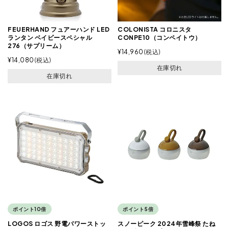
FEUERHAND フュアーハンド LED
COLONISTA コロニスタ
ランタン ベイビースペシャル
CONPE10（コンペイトウ）
276（サプリーム）
¥
14,960
税込
¥
14,080
税込
在庫切れ
在庫切れ
ポイント10倍
ポイント5倍
LOGOS ロゴス 野電パワーストッ
スノーピーク 2024年雪峰祭 たね