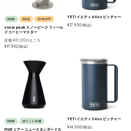
YETI イエティ 64oz ピッチャー
NEW
SALE
10%OFF
¥
17,930
税込
snow peak スノーピーク フィール
ドコーヒーマスター
定価
¥
21,120
のところ
¥
17,952
税込
YETI イエティ 34oz ピッチャー
NEW
ポイント10倍
¥
14,300
税込
MiiR ミアー ニュースタンダードカ