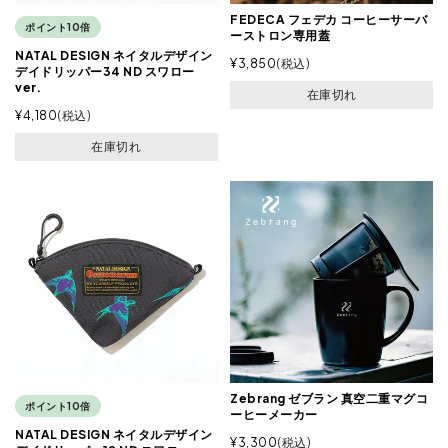
FEDECA フェデカ コーヒーサーバ
ポイント10倍
ーストロン専用蓋
NATAL DESIGN ネイタルデザイン
¥
3,850
税込
デイドリッパー34 ND スワロー
ver.
在庫切れ
¥
4,180
税込
在庫切れ
Zebrang ゼブラン 真空二重マグコ
ポイント10倍
ーヒーメーカー
NATAL DESIGN ネイタルデザイン
¥
3,300
税込