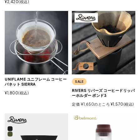
¥
2,420
税込
UNIFLAME ユニフレーム コーヒー
SALE
バネット SIERRA
RIVERS リバーズ コーヒードリッパ
¥
1,800
税込
ーホルダー ポンド3
定価
¥
1,650
のところ
¥
1,570
税込