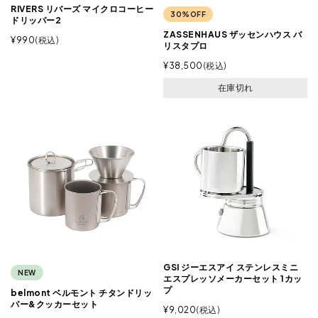
RIVERS リバーズ マイクロコーヒー
30%OFF
ドリッパー2
ZASSENHAUS ザッセンハウス バ
¥
990
税込
リスタプロ
¥
38,500
税込
在庫切れ
GSI ジーエスアイ ステンレスミニ
NEW
エスプレッソメーカーセット 1カッ
プ
belmont ベルモント チタンドリッ
パー&クッカーセット
¥
9,020
税込