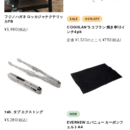
フジノハガネ ロッカジャナクテリッ
SALE
40%OFF
カFB
COGHLAN'S コフラン 焼き串12イ
¥
5,980
税込
ンチ4pk
定価
¥
1,320
のところ
¥
792
税込
tab. タブ エクストング
NEW
¥
5,280
税込
EVERNEW エバニュー カーボンフ
ェルトA4