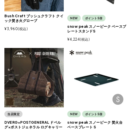
Bush Craft ブッシュクラフト クイ
NEW
ポイント5倍
ック焚き火グローブ
snow peak スノーピーク ベースプ
¥
3,960
税込
レートスタンドS
¥
4,224
税込
当店限定
NEW
ポイント5倍
DVERG×POSTGENERAL ドベル
snow peak スノーピーク 焚火台
グ×ポストジェネラル ログキャリー
ベースプレート S