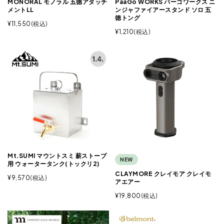
MONORAL モノラル 五徳アタッチ
PaaGo WORKS パーゴワークス ニ
メントLL
ンジャファイアースタンド ソロ 五
徳トング
¥
11,550
税込
¥
1,210
税込
Mt.SUMI マウントスミ 薪ストーブ
NEW
用 ウォータータンク(トックリ2)
CLAYMORE クレイモア クレイモ
¥
9,570
税込
アエアー
¥
19,800
税込