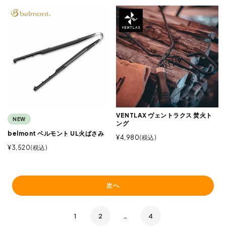
VENTLAX ヴェントラクス 焚火ト
NEW
ング
belmont ベルモント UL火ばさみ
¥
4,980
税込
¥
3,520
税込
次へ
1
2
…
4