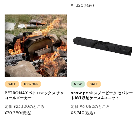
¥
1,320
税込
SALE
10%OFF
NEW
SALE
PETROMAX ペトロマックス チャ
snow peak スノーピーク セパレー
コールメーカー
トIGT収納ケース4ユニット
定価
¥
23,100
のところ
定価
¥
6,050
のところ
¥
20,790
税込
¥
5,740
税込