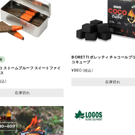
BORETTI ボレッティ チャコールブ
倍
コキューブ
ーコ ストームプルーフ スイートファイ
¥
880
税込
ス
税込
在庫切れ
在庫切れ