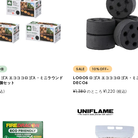
0倍
SALE
10%OFF~
 ロゴス エコココロゴス・ミニラウンド
LOGOS ロゴス エコココロゴス・
3個セット
DECO6
込
¥
1,380
のところ
¥
1,220
税込