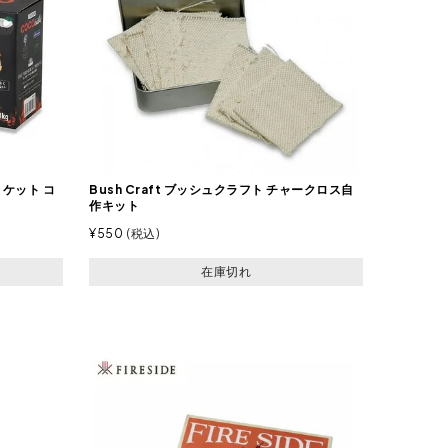
リケット コ
Bush Craft ブッシュクラフト チャークロス自
作キット
¥
550
税込
在庫切れ