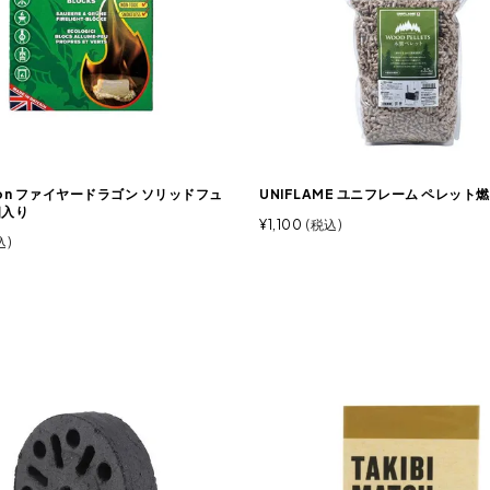
agon ファイヤードラゴン ソリッドフュ
UNIFLAME ユニフレーム ペレット燃
個入り
¥
1,100
税込
込