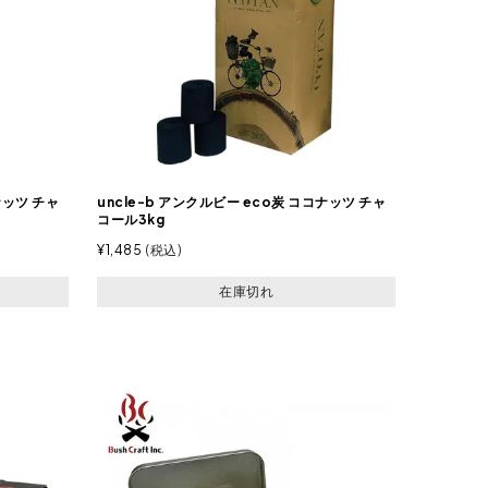
ナッツ チャ
uncle-b アンクルビー eco炭 ココナッツ チャ
コール3kg
¥
1,485
税込
在庫切れ