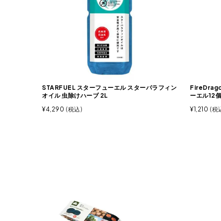
STARFUEL スターフューエル スターパラフィン
FireDr
オイル 虫除けハーブ 2L
ーエル12
¥
4,290
税込
¥
1,210
税