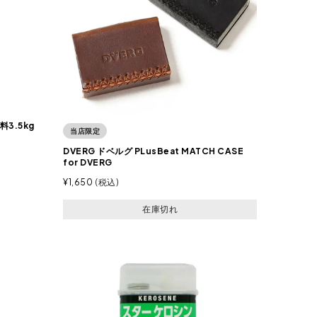
料3.5kg
当店限定
DVERG ドベルグ PLusBeat MATCH CASE
for DVERG
¥
1,650
税込
在庫切れ