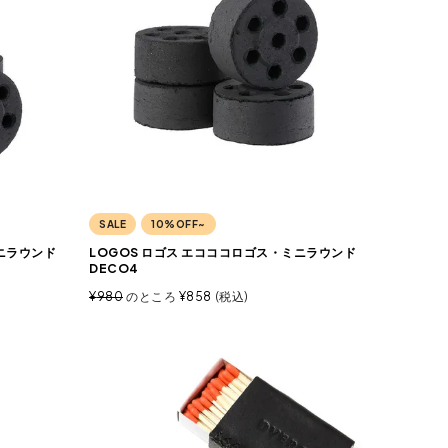
SALE
10%OFF~
ミニラウンド
LOGOS ロゴス エコココロゴス・ミニラウンド
DECO4
¥
980
のところ
¥
858
税込