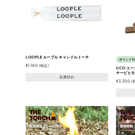
LOOPLE ループル キャンドルトーチ
ポイント3
¥
1,760
税込
UCO ユ
ヤービヒモ
在庫切れ
¥
3,300