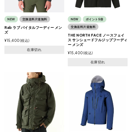
NEW
交換送料片道無料
NEW
ポイント5倍
交換送料片道無料
Rab ラブ バイタルフーディー メン
ズ
THE NORTH FACE ノースフェイ
ス サンシェードフルジップフーディ
¥
15,400
税込
ー メンズ
在庫切れ
¥
15,400
税込
在庫切れ