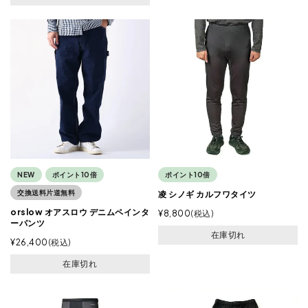
NEW
ポイント10倍
ポイント10倍
交換送料片道無料
凌 シノギ カルフワタイツ
orslow オアスロウ デニムペインタ
¥
8,800
税込
ーパンツ
在庫切れ
¥
26,400
税込
在庫切れ