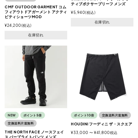
ティブボクサーブリーフ メンズ
CMF OUTDOOR GARMENT コム
フィアウトドアガーメント アクティ
¥
5,940
税込
ビティショーツMOD
在庫切れ
¥
24,200
税込
在庫切れ
NEW
ポイント5倍
ポイント10倍
交換送料片道無料
交換送料片道無料
HOUDINI フーディニ ザ・スクエア
THE NORTH FACE ノースフェイ
¥
33,000
〜
¥
41,800
税込
ス バーブライトパンツ メンズ