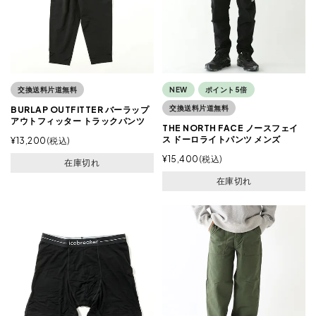
交換送料片道無料
NEW
ポイント5倍
交換送料片道無料
BURLAP OUTFITTER バーラップ
アウトフィッター トラックパンツ
THE NORTH FACE ノースフェイ
ス ドーロライトパンツ メンズ
¥
13,200
税込
¥
15,400
税込
在庫切れ
在庫切れ