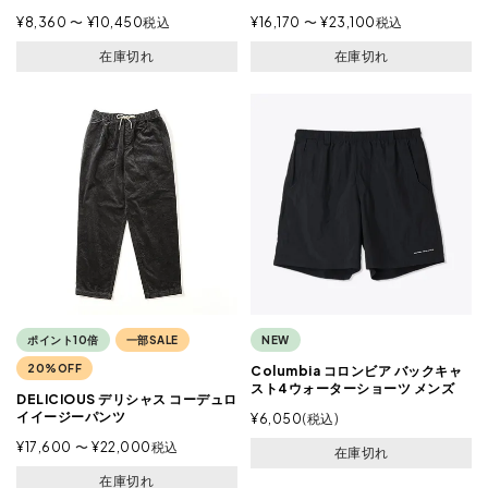
¥
8,360
〜
¥
10,450
税込
¥
16,170
〜
¥
23,100
税込
在庫切れ
在庫切れ
ポイント10倍
一部SALE
NEW
20%OFF
Columbia コロンビア バックキャ
スト4ウォーターショーツ メンズ
DELICIOUS デリシャス コーデュロ
イイージーパンツ
¥
6,050
税込
¥
17,600
〜
¥
22,000
税込
在庫切れ
在庫切れ