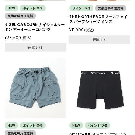
NEW
ポイント10倍
ポイント5倍
交換送料片道無料
交換送料片道無料
THE NORTH FACE ノースフェイ
ス バーブショーツ メンズ
NIGEL CABOURN ナイジェルケー
ボン アーミーカーゴパンツ
¥
11,000
税込
¥
38,500
税込
在庫切れ
在庫切れ
NEW
ポイント10倍
NEW
ポイント10倍
交換送料片道無料
Smartwool スマートウール アク