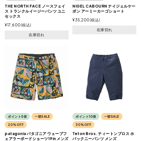
THE NORTH FACE ノースフェイ
NIGEL CABOURN ナイジェルケー
ス トランクルイージーパンツ ユニ
ボン アーミーカーゴショート
セックス
¥
35,200
税込
¥
17,600
税込
在庫切れ
在庫切れ
ポイント5倍
一部SALE
ポイント10倍
一部SALE
20%OFF
30%OFF
patagonia パタゴニア ウェーブフ
Teton Bros. ティートンブロス ホ
ェアラーボードショーツ19in メンズ
バックニーパンツ メンズ