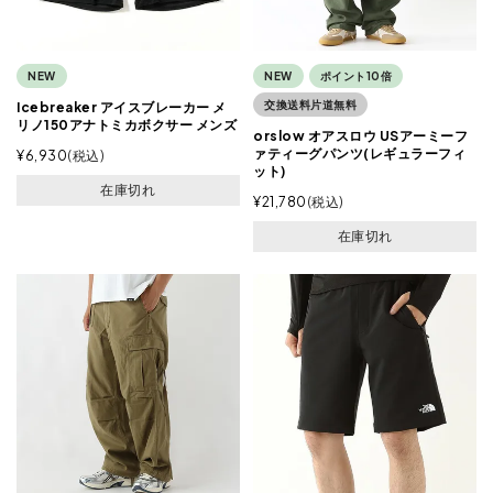
NEW
NEW
ポイント10倍
交換送料片道無料
Icebreaker アイスブレーカー メ
リノ150アナトミカボクサー メンズ
orslow オアスロウ USアーミーフ
ァティーグパンツ(レギュラーフィ
¥
6,930
税込
ット)
在庫切れ
¥
21,780
税込
在庫切れ