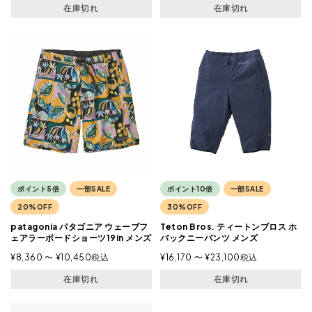
在庫切れ
在庫切れ
ポイント5倍
一部SALE
ポイント10倍
一部SALE
20%OFF
30%OFF
patagonia パタゴニア ウェーブフ
Teton Bros. ティートンブロス ホ
ェアラーボードショーツ19in メンズ
バックニーパンツ メンズ
¥
8,360
〜
¥
10,450
税込
¥
16,170
〜
¥
23,100
税込
在庫切れ
在庫切れ