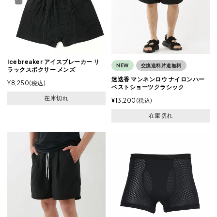
Icebreaker アイスブレーカー リ
NEW
交換送料片道無料
ラックスボクサー メンズ
迷迭香 マンネンロウ ナイロンハー
¥
8,250
税込
ベストショーツクラシック
在庫切れ
¥
13,200
税込
在庫切れ