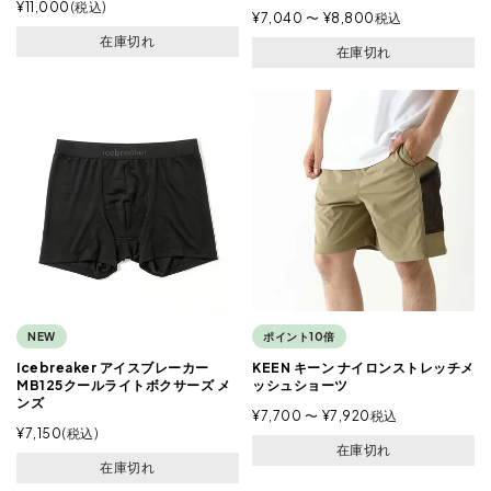
¥
11,000
税込
¥
7,040
〜
¥
8,800
税込
在庫切れ
在庫切れ
NEW
ポイント10倍
Icebreaker アイスブレーカー
KEEN キーン ナイロンストレッチメ
MB125クールライトボクサーズ メ
ッシュショーツ
ンズ
¥
7,700
〜
¥
7,920
税込
¥
7,150
税込
在庫切れ
在庫切れ