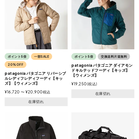
ポイント5倍
一部SALE
ポイント5倍
交換送料片道無料
20%OFF
patagonia パタゴニア ダイアモン
ドキルテッドフーディ【キッズ】
patagonia パタゴニア リバーシブ
【ウィメンズ】
ルレディフレディフーディ【キッ
ズ】【ウィメンズ】
¥
19,250
税込
¥
16,720
〜
¥
20,900
税込
在庫切れ
在庫切れ