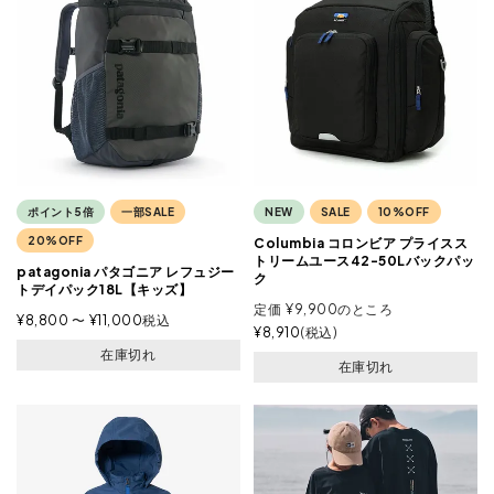
ポイント5倍
一部SALE
NEW
SALE
10%OFF
20%OFF
Columbia コロンビア プライスス
トリームユース42-50Lバックパッ
patagonia パタゴニア レフュジー
ク
トデイパック18L【キッズ】
定価
¥
9,900
のところ
¥
8,800
〜
¥
11,000
税込
¥
8,910
税込
在庫切れ
在庫切れ