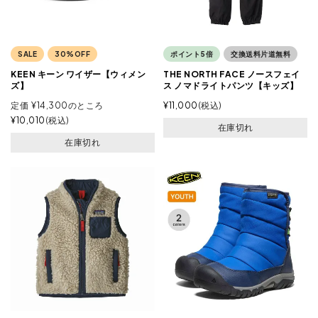
SALE
30%OFF
ポイント5倍
交換送料片道無料
KEEN キーン ワイザー【ウィメン
THE NORTH FACE ノースフェイ
ズ】
ス ノマドライトパンツ【キッズ】
定価
¥
14,300
のところ
¥
11,000
税込
¥
10,010
税込
在庫切れ
在庫切れ