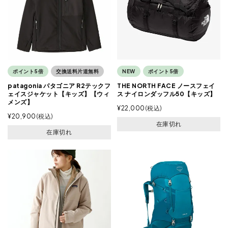
ポイント5倍
交換送料片道無料
NEW
ポイント5倍
patagonia パタゴニア R2テックフ
THE NORTH FACE ノースフェイ
ェイスジャケット【キッズ】【ウィ
ス ナイロンダッフル50【キッズ】
メンズ】
¥
22,000
税込
¥
20,900
税込
在庫切れ
在庫切れ