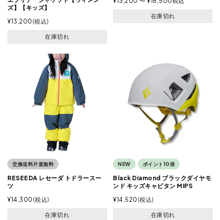
¥
13,200
〜
¥
16,500
税込
ズ】【キッズ】
在庫切れ
¥
13,200
税込
在庫切れ
交換送料片道無料
NEW
ポイント10倍
RESEEDA レセーダ トドラースー
Black Diamond ブラックダイヤモ
ツ
ンド キッズキャピタン MIPS
¥
14,300
税込
¥
14,520
税込
在庫切れ
在庫切れ