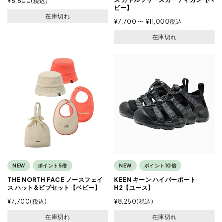
¥
6,600
税込
ビー】
在庫切れ
¥
7,700
〜
¥
11,000
税込
在庫切れ
NEW
ポイント5倍
NEW
ポイント10倍
THE NORTH FACE ノースフェイ
KEEN キーン ハイパーポート
ス ハット&ビブセット【ベビー】
H2【ユース】
¥
7,700
税込
¥
8,250
税込
在庫切れ
在庫切れ