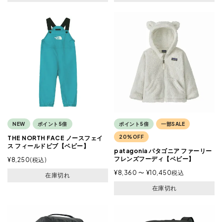
NEW
ポイント5倍
ポイント5倍
一部SALE
20%OFF
THE NORTH FACE ノースフェイ
ス フィールドビブ【ベビー】
patagonia パタゴニア ファーリー
フレンズフーディ【ベビー】
¥
8,250
税込
¥
8,360
〜
¥
10,450
税込
在庫切れ
在庫切れ