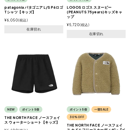
patagonia パタゴニア L/S P6ロゴ
LOGOS ロゴス スヌーピー
Tシャツ【キッズ】
(PEANUTS 75years)キッズキャ
ップ
¥
6,050
税込
¥
5,720
税込
在庫切れ
在庫切れ
NEW
ポイント5倍
ポイント5倍
一部SALE
30%OFF
THE NORTH FACE ノースフェイ
ス ウォーターショート【キッズ】
THE NORTH FACE ノースフェイ
ス カドルフリースカーディガン【ベ