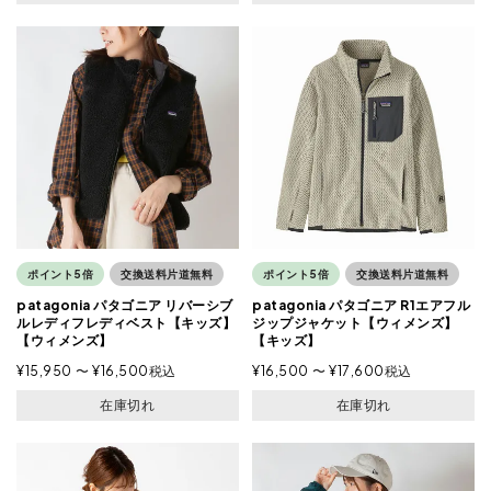
ポイント5倍
交換送料片道無料
ポイント5倍
交換送料片道無料
patagonia パタゴニア リバーシブ
patagonia パタゴニア R1エアフル
ルレディフレディベスト【キッズ】
ジップジャケット【ウィメンズ】
【ウィメンズ】
【キッズ】
¥
15,950
〜
¥
16,500
税込
¥
16,500
〜
¥
17,600
税込
在庫切れ
在庫切れ