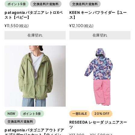
ポイント5倍
交換送料片道無料
交換送料片道無料
patagonia パタゴニア レトロXベ
KEEN キーン パフライダー【ユー
スト【ベビー】
ス】
¥
11,550
税込
¥
12,100
税込
在庫切れ
在庫切れ
NEW
ポイント5倍
一部SALE
20%OFF
交換送料片道無料
RESEEDA レセーダ ジュニアスー
ツ
patagonia パタゴニア アウトドア
エブリデージャケット【ウィメン