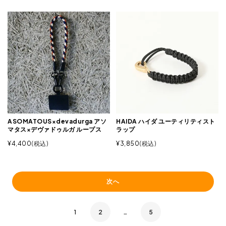
ASOMATOUS×devadurga アソ
HAIDA ハイダ ユーティリティスト
マタス×デヴァドゥルガ ループス
ラップ
¥
4,400
税込
¥
3,850
税込
次へ
1
2
…
5