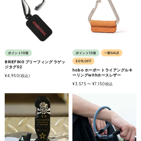
ポイント10倍
ポイント10倍
一部SALE
50%OFF
BRIEFING ブリーフィング ラゲッ
ジタグ02
hobo ホーボー トライアングルキ
ーリングwithホースレザー
¥
4,950
税込
¥
3,575
〜
¥
7,150
税込