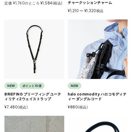
チャークッションチャーム
定価
¥
1,760
のところ
¥
1,584
税込
¥
1,210
〜
¥
1,320
税込
NEW
ポイント10倍
NEW
BRIEFING ブリーフィング ユーテ
halo commodity ハロコモディテ
ィリティ2ウェイストラップ
ィー ダングルコード
¥
7,480
税込
¥
880
税込