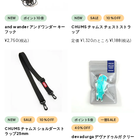
NEW
ポイント10倍
NEW
SALE
10%OFF
and wander アンドワンダー キー
CHUMS チャムス チェストストラ
フック
ップ
¥
2,750
税込
定価
¥
1,320
のところ
¥
1,188
税込
NEW
SALE
10%OFF
ポイント5倍
一部SALE
40%OFF
CHUMS チャムス ショルダースト
ラップ25mm
devadurga デヴァドゥルガ クリー