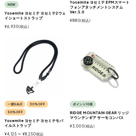
Yosemite ヨセミテ EPMスマート
NEW
フォンアタッチメントシステム
Ver.3.0
Yosemite ヨセミテ ヨセミテ2ウェ
イショートストラップ
¥
880
税込
¥
6,930
税込
一部SALE
30%OFF
ポイント10倍
50%OFF
RIDGE MOUNTAIN GEAR リッジ
マウンテンギア サーモコンパス
Yosemite ヨセミテ ヨセミテモバ
イルストラップ
¥
3,000
税込
¥
4,125
〜
¥
8,250
税込