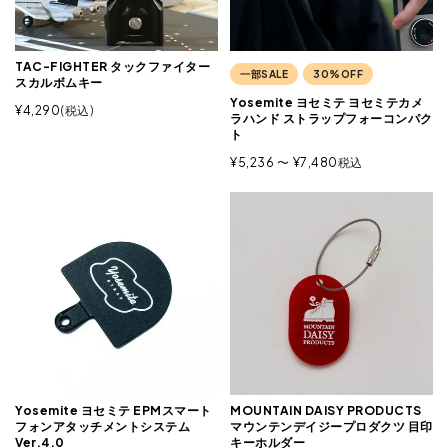
TAC-FIGHTER タックファイター
一部SALE
30%OFF
スカルボムキー
Yosemite ヨセミテ ヨセミテカメ
¥
4,290
税込
ラハンド ストラップフォーコンパク
ト
¥
5,236
〜
¥
7,480
税込
Yosemite ヨセミテ EPMスマート
MOUNTAIN DAISY PRODUCTS
フォンアタッチメントシステム
マウンテンデイジープロダクツ 目印
Ver.4.0
キーホルダー