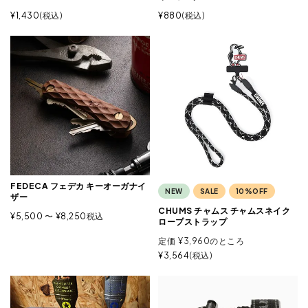
¥
1,430
税込
¥
880
税込
FEDECA フェデカ キーオーガナイ
NEW
SALE
10%OFF
ザー
CHUMS チャムス チャムスネイク
¥
5,500
〜
¥
8,250
税込
ロープストラップ
定価
¥
3,960
のところ
¥
3,564
税込