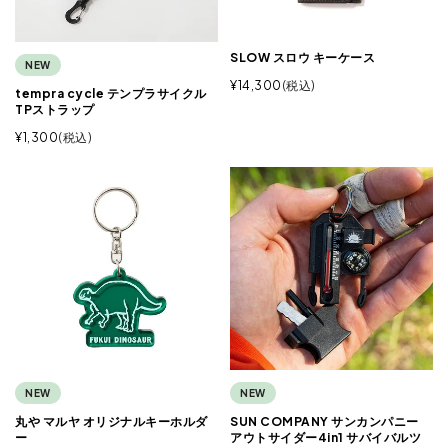
SLOW スロウ キーケース
NEW
¥
14,300
税込
tempra cycle テンプラサイクル
TPストラップ
¥
1,300
税込
NEW
NEW
丸や マルヤ オリジナルキーホルダ
SUN COMPANY サンカンパニー
ー
アウトサイダー4in1 サバイバルツ