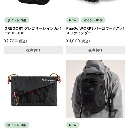
ポイント10倍
NEW
ポイント10倍
GREGORY グレゴリー レインカバ
PaaGo WORKS パーゴワークス パ
ー80L-110L
スファインダー
¥
7,700
税込
¥
11,000
税込
在庫切れ
在庫切れ
ポイント10倍
NEW