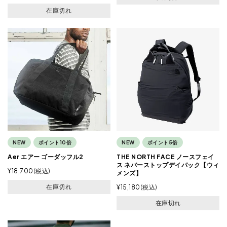
在庫切れ
NEW
ポイント10倍
NEW
ポイント5倍
Aer エアー ゴーダッフル2
THE NORTH FACE ノースフェイ
ス ネバーストップデイパック【ウィ
¥
18,700
税込
メンズ】
在庫切れ
¥
15,180
税込
在庫切れ