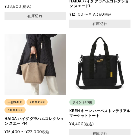
HAIDA ハイダ グラハムコレクショ
ン スエードL
¥
38,500
税込
¥
12,100
〜
¥
19,360
税込
在庫切れ
在庫切れ
一部SALE
20%OFF
ポイント10倍
30%OFF
KEEN キーン ハーベストマテリアル
マーケットトート
HAIDA ハイダ グラハムコレクショ
ン スエードM
¥
4,400
税込
¥
15,400
〜
¥
22,000
税込
在庫切れ