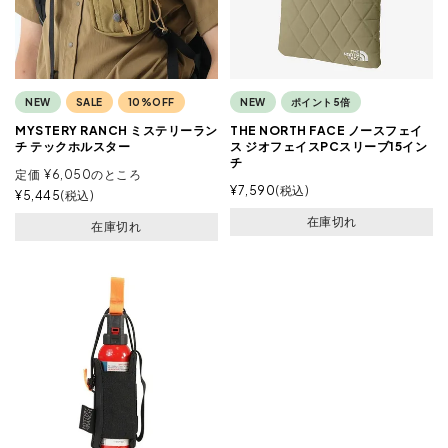
NEW
SALE
10%OFF
NEW
ポイント5倍
MYSTERY RANCH ミステリーラン
THE NORTH FACE ノースフェイ
チ テックホルスター
ス ジオフェイスPCスリーブ15イン
チ
定価
¥
6,050
のところ
¥
7,590
税込
¥
5,445
税込
在庫切れ
在庫切れ