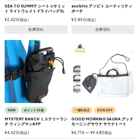
SEA TO SUMMIT シートゥサミッ
asobito アソビト ユーティリティ
ト ライトウェイトドライバッグ3L
ポーチ
¥
2,420
税込
¥
3,850
税込
在庫切れ
在庫切れ
NEW
ポイント10倍
一部SALE
30%OFF
MYSTERY RANCH ミステリーラン
GOOD MORNING SAUNA グッド
チ ウィングマンAFP
モーニングサウナ サウナトート
¥
4,620
税込
¥
6,776
〜
¥
9,680
税込