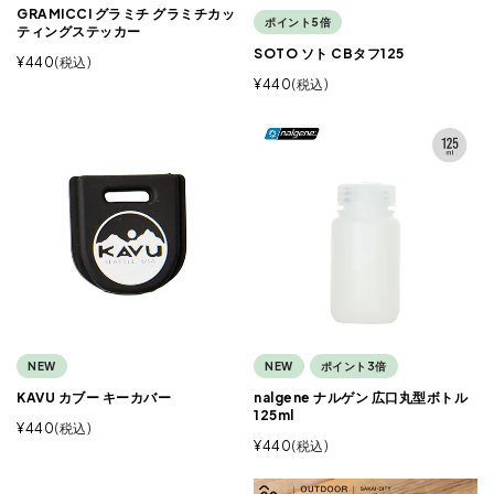
GRAMICCI グラミチ グラミチカッ
ポイント5倍
ティングステッカー
SOTO ソト CBタフ125
¥
440
税込
¥
440
税込
NEW
NEW
ポイント3倍
KAVU カブー キーカバー
nalgene ナルゲン 広口丸型ボトル
125ml
¥
440
税込
¥
440
税込