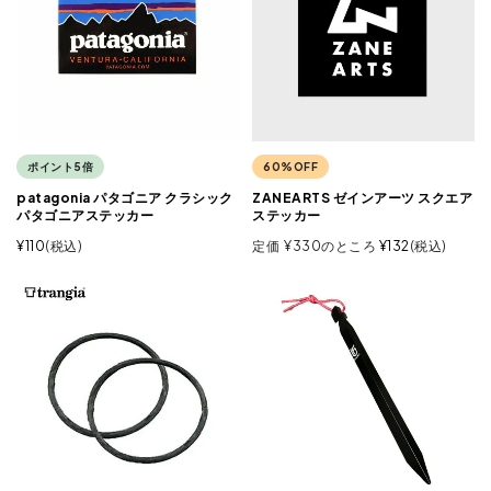
ポイント5倍
60%OFF
patagonia パタゴニア クラシック
ZANEARTS ゼインアーツ スクエア
パタゴニアステッカー
ステッカー
¥
110
税込
定価
¥
330
のところ
¥
132
税込