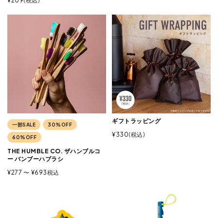
¥
209
税込
ギフトラッピング
一部SALE
30%OFF
¥
330
税込
60%OFF
THE HUMBLE CO. ザハンブルコ
ー バンブーハブラシ
¥
277
〜
¥
693
税込