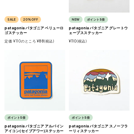
SALE
20%OFF
NEW
ポイント5倍
patagonia パタゴニア ベリューロ
patagonia パタゴニア グレートウ
ゴステッカー
ェーブスステッカー
定価
¥
110
のところ
¥
88
税込
¥
110
税込
ポイント5倍
ポイント5倍
patagonia パタゴニア アルパイン
patagonia パタゴニア スノーフラ
アイコン(セイブアワー)ステッカー
ーリィステッカー