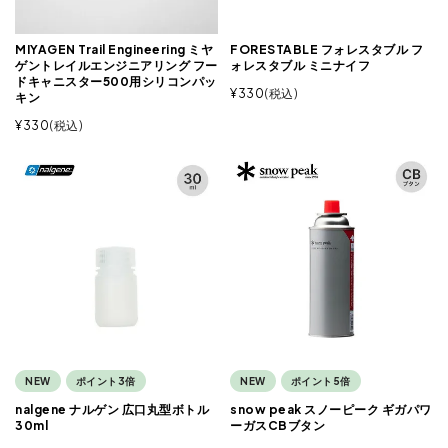
MIYAGEN Trail Engineering ミヤ
FORESTABLE フォレスタブル フ
ゲントレイルエンジニアリング フー
ォレスタブル ミニナイフ
ドキャニスター500用シリコンパッ
¥
330
税込
キン
¥
330
税込
NEW
ポイント3倍
NEW
ポイント5倍
nalgene ナルゲン 広口丸型ボトル
snow peak スノーピーク ギガパワ
30ml
ーガスCBブタン