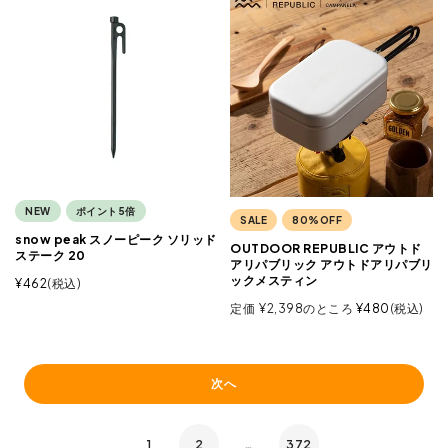
NEW
ポイント5倍
SALE
80%OFF
snow peak スノーピーク ソリッド
OUTDOOR REPUBLIC アウトド
ステーク 20
アリパブリック アウトドアリパブリ
ックメスティン
¥
462
税込
定価
¥
2,398
のところ
¥
480
税込
次へ
1
2
…
372