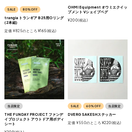
OHMI Equipment オウミエクイッ
SALE
80%OFF
プメント Vシェイプペグ
trangia トランギア B25用Oリング
¥
200
税込
(2本組)
定価
¥
825
のところ
¥
165
税込
当店限定
SALE
60%OFF
当店限定
THE FUNDAY PROJECT ファンデ
DVERG SAKESHステッカー
イプロジェクト アウトドア用ボディ
定価
¥
550
のところ
¥
220
税込
シート